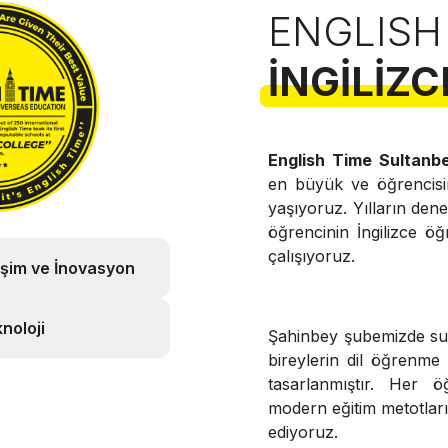
ENGLISH
İNGILIZC
English Time Sultanb
en büyük ve öğrencis
yaşıyoruz. Yılların de
öğrencinin İngilizce öğ
çalışıyoruz.
işim ve İnovasyon
noloji
Şahinbey şubemizde 
bireylerin dil öğrenme
tasarlanmıştır. Her ö
modern eğitim metotları v
ediyoruz.