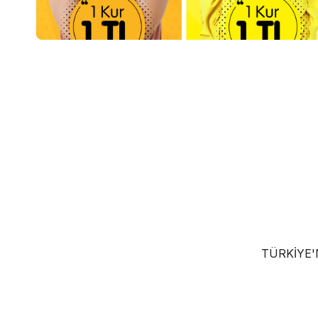
TÜRKIYE'