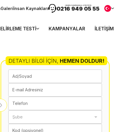
HEMEN DANIŞMANLA GÖRÜŞÜN
0216 949 05 55
n
Galeri
İnsan Kaynakları
ELIRLEME TESTI
KAMPANYALAR
İLETIŞIM
DETAYLI BILGI İÇIN
,
HEMEN DOLDUR!
Ad/Soyad
E-mail Adresiniz
Telefon
Şube
Kod (opsiyonel)