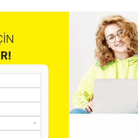
ÇIN
R!