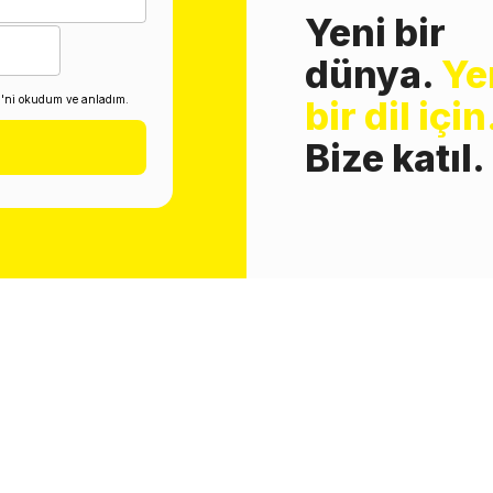
Yeni bir
dünya.
Ye
i'ni okudum ve anladım.
bir dil için
Bize katıl.