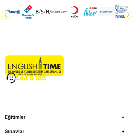
HEMEN DANIŞMANLA GÖRÜŞÜN
444 0 165
Eğitimler
+
Sınavlar
+