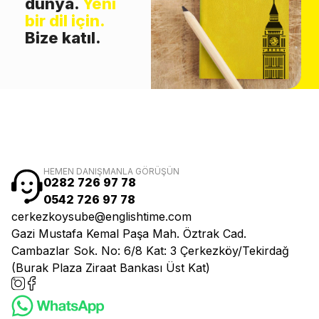
dünya.
Yeni
bir dil için.
Bize katıl.
HEMEN DANIŞMANLA GÖRÜŞÜN
0282 726 97 78
0542 726 97 78
cerkezkoysube@englishtime.com
Gazi Mustafa Kemal Paşa Mah. Öztrak Cad.
Cambazlar Sok. No: 6/8 Kat: 3 Çerkezköy/Tekirdağ
(Burak Plaza Ziraat Bankası Üst Kat)