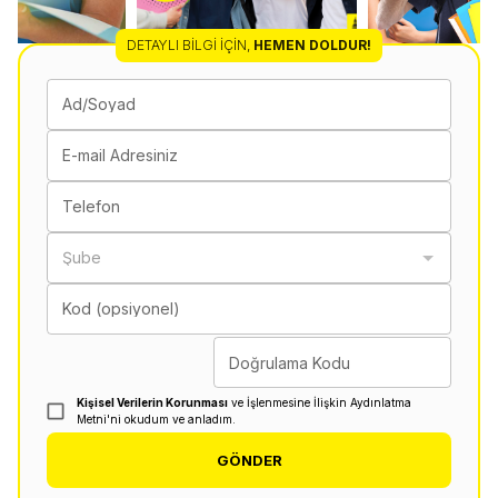
DETAYLI BILGI İÇIN
,
HEMEN DOLDUR!
Ad/Soyad
E-mail Adresiniz
Telefon
Şube
Kod (opsiyonel)
Doğrulama Kodu
Kişisel Verilerin Korunması
ve İşlenmesine İlişkin Aydınlatma
Metni'ni okudum ve anladım.
GÖNDER