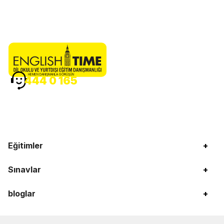
HEMEN DANIŞMANLA GÖRÜŞÜN
444 0 165
Eğitimler
+
Sınavlar
+
bloglar
+