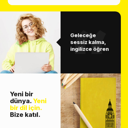
Geleceğe
sessiz kalma,
ingilizce öğren
Yeni bir
dünya.
Yeni
bir dil için.
Bize katıl.