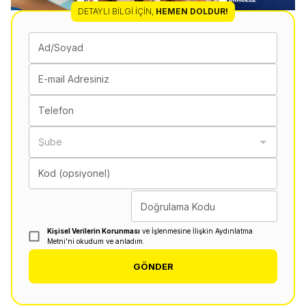
DETAYLI BILGI İÇIN
,
HEMEN DOLDUR!
Ad/Soyad
E-mail Adresiniz
Telefon
Şube
Kod (opsiyonel)
Doğrulama Kodu
Kişisel Verilerin Korunması
ve İşlenmesine İlişkin Aydınlatma
Metni'ni okudum ve anladım.
GÖNDER