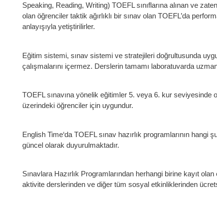
Speaking, Reading, Writing) TOEFL sınıflarına alınan ve zaten be
olan öğrenciler taktik ağırlıklı bir sınav olan TOEFL’da perfor
anlayışıyla yetiştirilirler.
Eğitim sistemi, sınav sistemi ve stratejileri doğrultusunda uygu
çalışmalarını içermez. Derslerin tamamı laboratuvarda uzman 
TOEFL sınavına yönelik eğitimler 5. veya 6. kur seviyesinde o
üzerindeki öğrenciler için uygundur.
English Time‘da TOEFL sınav hazırlık programlarının hangi şu
güncel olarak duyurulmaktadır.
Sınavlara Hazırlık Programlarından herhangi birine kayıt olan
aktivite derslerinden ve diğer tüm sosyal etkinliklerinden ücrets