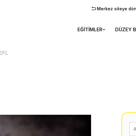
Merkez siteye dö
EĞITIMLER
DÜZEY B
EFL