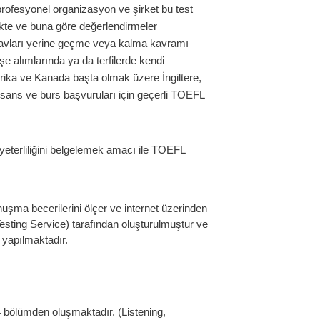
rofesyonel organizasyon ve şirket bu test
mekte ve buna göre değerlendirmeler
navları yerine geçme veya kalma kavramı
e alımlarında ya da terfilerde kendi
rika ve Kanada başta olmak üzere İngiltere,
isans ve burs başvuruları için geçerli TOEFL
e yeterliliğini belgelemek amacı ile TOEFL
şma becerilerini ölçer ve internet üzerinden
esting Service) tarafından oluşturulmuştur ve
 yapılmaktadır.
4 bölümden oluşmaktadır. (Listening,