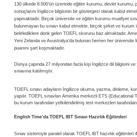
130 ülkede 8.500’ün üzerinde eğitim kurumu, devlet kurumu, p
sonuçlarını İngilizce bilgisinin bir göstergesi olarak kabul et
yapmaktadır. Birçok üniversite ve eğitim kurumu muafiyet sı
bulunmayan bu sınavı kabul etmekte, birçok şirket ve kurum iş
belirlediklere denk gelen TOEFL skorunu baz almaktadır. Ame
Yeni Zelanda ve Avustralya’da bulunan hemen her üniversite l
puanını şart koşmaktadır.
Dünya çapında 27 milyondan fazla kişi İngilizce dil bilgisini v
sınavına katılmıştır.
TOEFL sınavı adayların İngilizce okuma, yazma, dinleme, konu
yapılır. TOEFL sınavları Amerika merkezli ETS (Educational T
bu kurum tarafından yetkilendirilmiş test merkezleri tarafından
English Time’da TOEFL IBT Sınavı Hazırlık Eğitimleri
Sınav sistemiyle paralel olarak TOEFL IBT hazırlık eğitimleri 