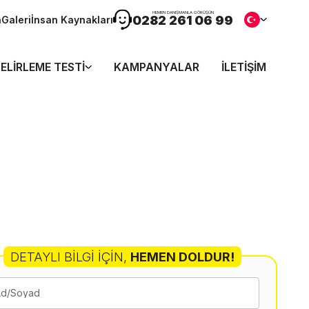
HEMEN DANIŞMANLA GÖRÜŞÜN
0282 261 06 99
n
Galeri
İnsan Kaynakları
ELIRLEME TESTI
KAMPANYALAR
İLETIŞIM
DETAYLI BILGI İÇIN
,
HEMEN DOLDUR!
Ad/Soyad