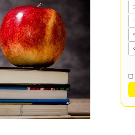
E
T
K