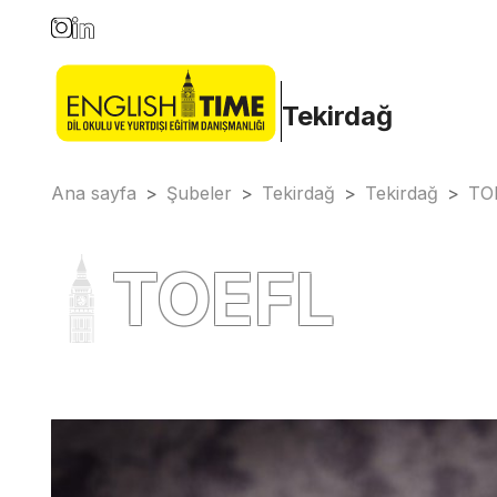
Tekirdağ
Ana sayfa
>
Şubeler
>
Tekirdağ
>
Tekirdağ
>
TO
TOEFL