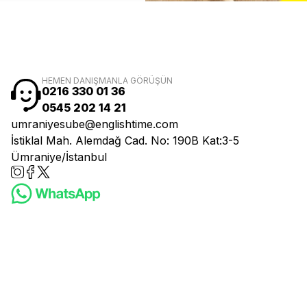
HEMEN DANIŞMANLA GÖRÜŞÜN
0216 330 01 36
0545 202 14 21
umraniyesube@englishtime.com
İstiklal Mah. Alemdağ Cad. No: 190B Kat:3-5
Ümraniye/İstanbul