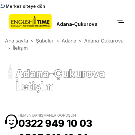
Merkez siteye dön
Adana-Çukurova
Ana sayfa
Şubeler
Adana
Adana-Çukurova
>
>
>
İletişim
>
Adana-Çukurova
İletişim
HEMEN DANIŞMANLA GÖRÜŞÜN
0322 949 10 03