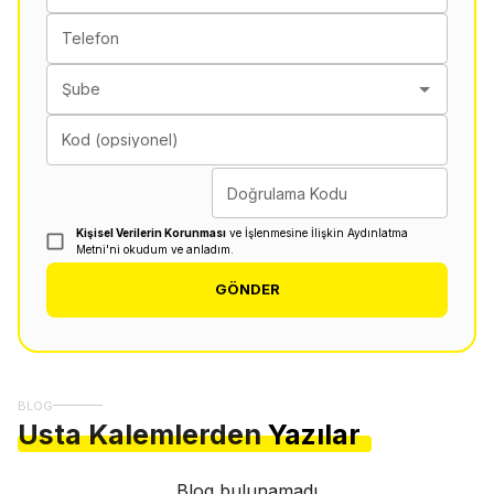
Telefon
Şube
Kod (opsiyonel)
Doğrulama Kodu
Kişisel Verilerin Korunması
ve İşlenmesine İlişkin Aydınlatma
Metni'ni okudum ve anladım.
GÖNDER
BLOG
Usta Kalemlerden
Yazılar
Blog bulunamadı