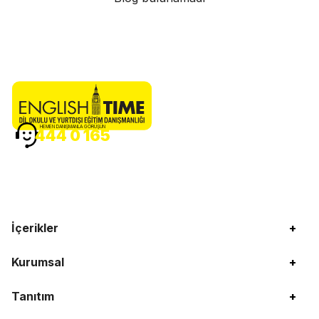
HEMEN DANIŞMANLA GÖRÜŞÜN
444 0 165
İçerikler
+
Kurumsal
+
Tanıtım
+