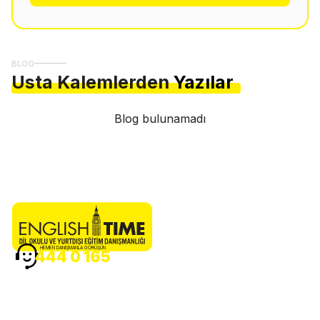
BLOG
Usta Kalemlerden
Yazılar
Blog bulunamadı
HEMEN DANIŞMANLA GÖRÜŞÜN
444 0 165