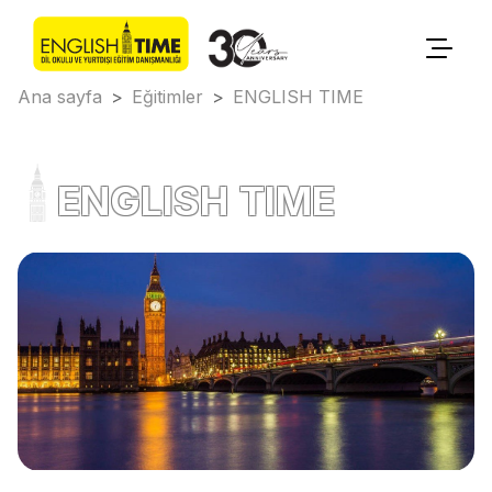
Ana sayfa
>
Eğitimler
>
ENGLISH TIME
ENGLISH TIME