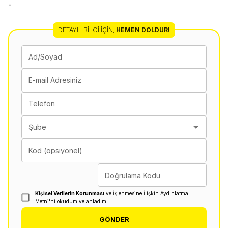
-
DETAYLI BILGI İÇIN
,
HEMEN DOLDUR!
Ad/Soyad
E-mail Adresiniz
Telefon
Şube
Kod (opsiyonel)
Doğrulama Kodu
Kişisel Verilerin Korunması
ve İşlenmesine İlişkin Aydınlatma
Metni'ni okudum ve anladım.
GÖNDER