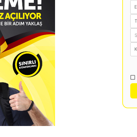
E
T
K