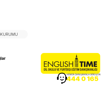
N KURUMU
lar
HEMEN DANIŞMANLA GÖRÜŞÜN
444 0 165