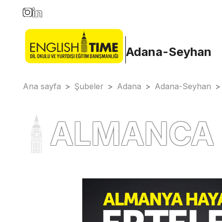
Adana-Seyhan
Ana sayfa
>
Şubeler
>
Adana
>
Adana-Seyhan
>
ALMANCA