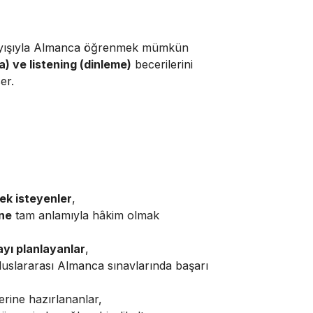
layışıyla Almanca öğrenmek mümkün
) ve listening (dinleme)
becerilerini
er.
ek isteyenler
,
ine
tam anlamıyla hâkim olmak
ayı planlayanlar
,
luslararası Almanca sınavlarında başarı
rine hazırlananlar,