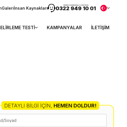
HEMEN DANIŞMANLA GÖRÜŞÜN
0322 949 10 01
n
Galeri
İnsan Kaynakları
ELIRLEME TESTI
KAMPANYALAR
İLETIŞIM
DETAYLI BILGI İÇIN
,
HEMEN DOLDUR!
Ad/Soyad