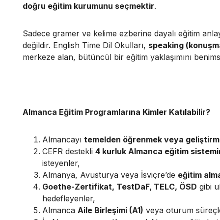
doğru eğitim kurumunu seçmektir
.
Sadece gramer ve kelime ezberine dayalı eğitim an
değildir. English Time Dil Okulları,
speaking (konuşma
merkeze alan, bütüncül bir eğitim yaklaşımını benims
Almanca Eğitim Programlarına Kimler Katılabilir?
Almancayı
temelden öğrenmek veya geliştirm
CEFR destekli
4 kurluk Almanca eğitim sistem
isteyenler,
Almanya, Avusturya veya İsviçre’de
eğitim alm
Goethe-Zertifikat, TestDaF, TELC, ÖSD
gibi u
hedefleyenler,
Almanca
Aile Birleşimi (A1)
veya oturum süreçle