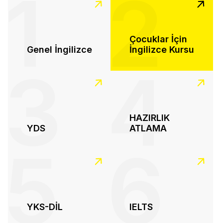
1
2
Çocuklar İçin
Genel İngilizce
İngilizce Kursu
3
4
HAZIRLIK
YDS
ATLAMA
5
6
YKS-DİL
IELTS