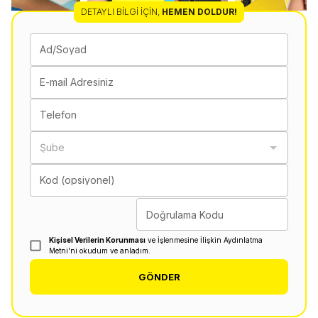
DETAYLI BILGI İÇIN
,
HEMEN DOLDUR!
Ad/Soyad
E-mail Adresiniz
Telefon
Şube
Kod (opsiyonel)
Doğrulama Kodu
Kişisel Verilerin Korunması
ve İşlenmesine İlişkin Aydınlatma
Metni'ni okudum ve anladım.
GÖNDER