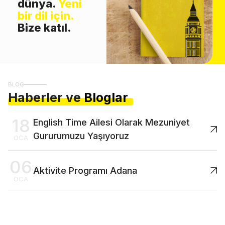
dünya.
Yeni
bir dil için.
Bize katıl.
BLOG
Haberler ve
Bloglar
18
English Time Ailesi Olarak Mezuniyet
Gururumuzu Yaşıyoruz
OCA
06
Aktivite Programı Adana
OCA