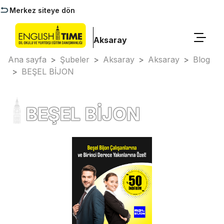
Merkez siteye dön
Aksaray
Ana sayfa
>
Şubeler
>
Aksaray
>
Aksaray
>
Blog
>
BEŞEL BİJON
BEŞEL BİJON