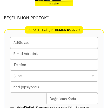
BEŞEL BİJON PROTOKOL
DETAYLI BILGI İÇIN
,
HEMEN DOLDUR!
Ad/Soyad
E-mail Adresiniz
Telefon
Şube
Kod (opsiyonel)
Doğrulama Kodu
Kişisel Verilerin Korunması
ve İşlenmesine İlişkin Aydınlatma