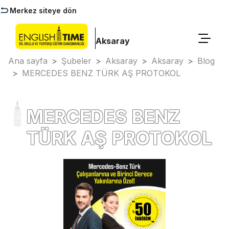
Merkez siteye dön
Aksaray
Ana sayfa
>
Şubeler
>
Aksaray
>
Aksaray
>
Blog
>
MERCEDES BENZ TÜRK AŞ PROTOKOL
MERCEDES BENZ
TÜRK AŞ PROTOKOL