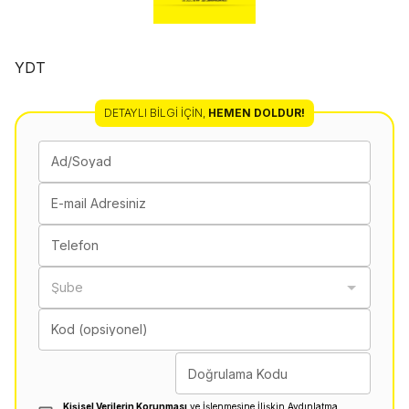
YDT
DETAYLI BILGI İÇIN
,
HEMEN DOLDUR!
Ad/Soyad
E-mail Adresiniz
Telefon
Şube
Kod (opsiyonel)
Doğrulama Kodu
Kişisel Verilerin Korunması
ve İşlenmesine İlişkin Aydınlatma