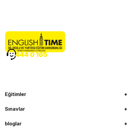
HEMEN DANIŞMANLA GÖRÜŞÜN
444 0 165
Eğitimler
+
Sınavlar
+
bloglar
+