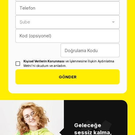
Telefon
Şube
Kod (opsiyonel)
Doğrulama Kodu
Kişisel Verilerin Korunması
ve İşlenmesine İlişkin Aydınlatma
Metni'ni okudum ve anladım.
GÖNDER
Geleceğe
sessiz kalma,