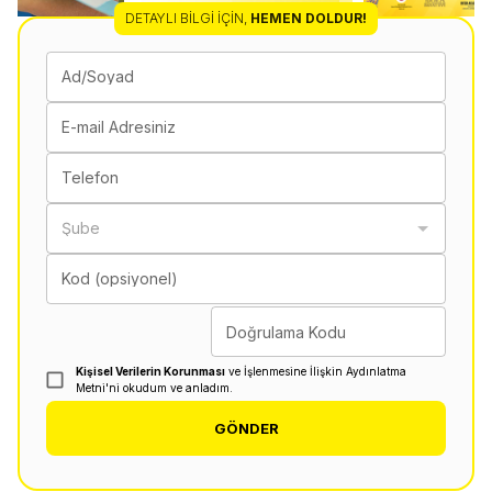
DETAYLI BILGI İÇIN
,
HEMEN DOLDUR!
Ad/Soyad
E-mail Adresiniz
Telefon
Şube
Kod (opsiyonel)
Doğrulama Kodu
Kişisel Verilerin Korunması
ve İşlenmesine İlişkin Aydınlatma
Metni'ni okudum ve anladım.
GÖNDER