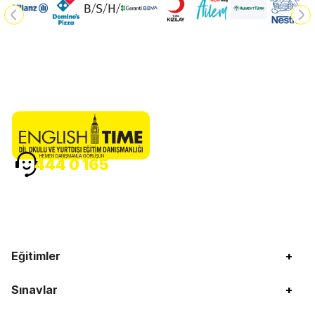
HEMEN DANIŞMANLA GÖRÜŞÜN
444 0 165
Eğitimler
+
Sınavlar
+