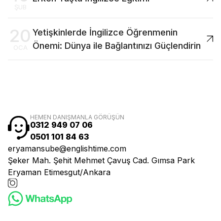
ŞUB
20
Yetişkinlerde İngilizce Öğrenmenin
Önemi: Dünya ile Bağlantınızı Güçlendirin
OCA
HEMEN DANIŞMANLA GÖRÜŞÜN
0312 949 07 06
0501 101 84 63
eryamansube@englishtime.com
Şeker Mah. Şehit Mehmet Çavuş Cad. Gımsa Park
Eryaman Etimesgut/Ankara