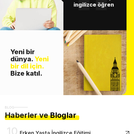
ingilizce öğren
Yeni bir
dünya.
Yeni
bir dil için.
Bize katıl.
BLOG
Haberler ve
Bloglar
10
Erken Yaşta İngilizce Eğitimi