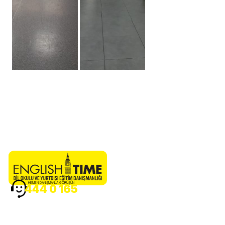
HEMEN DANIŞMANLA GÖRÜŞÜN
444 0 165