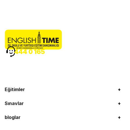
HEMEN DANIŞMANLA GÖRÜŞÜN
444 0 165
Eğitimler
+
Sınavlar
+
bloglar
+