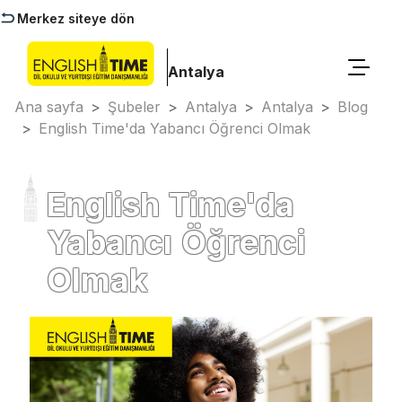
Merkez siteye dön
Antalya
Ana sayfa
>
Şubeler
>
Antalya
>
Antalya
>
Blog
>
English Time'da Yabancı Öğrenci Olmak
English Time'da
Yabancı Öğrenci
Olmak