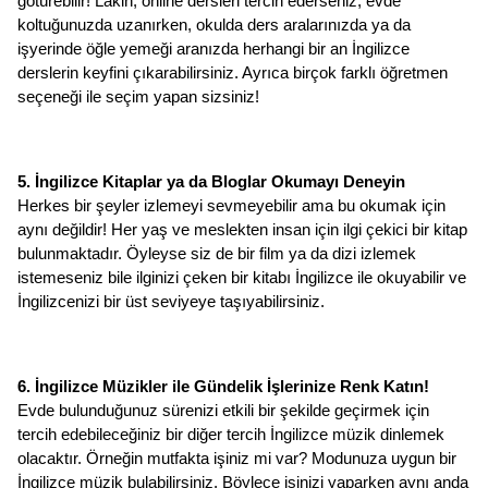
götürebilir! Lakin, online dersleri tercih ederseniz; evde 
koltuğunuzda uzanırken, okulda ders aralarınızda ya da 
işyerinde öğle yemeği aranızda herhangi bir an İngilizce 
derslerin keyfini çıkarabilirsiniz. Ayrıca birçok farklı öğretmen 
seçeneği ile seçim yapan sizsiniz!
5. İngilizce Kitaplar ya da Bloglar Okumayı Deneyin
Herkes bir şeyler izlemeyi sevmeyebilir ama bu okumak için 
aynı değildir! Her yaş ve meslekten insan için ilgi çekici bir kitap 
bulunmaktadır. Öyleyse siz de bir film ya da dizi izlemek 
istemeseniz bile ilginizi çeken bir kitabı İngilizce ile okuyabilir ve 
İngilizcenizi bir üst seviyeye taşıyabilirsiniz. 
6. İngilizce Müzikler ile Gündelik İşlerinize Renk Katın!
Evde bulunduğunuz sürenizi etkili bir şekilde geçirmek için 
tercih edebileceğiniz bir diğer tercih İngilizce müzik dinlemek 
olacaktır. Örneğin mutfakta işiniz mi var? Modunuza uygun bir 
İngilizce müzik bulabilirsiniz. Böylece işinizi yaparken aynı anda 