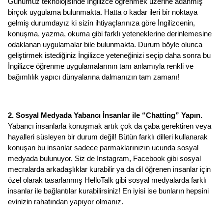
Günümüz teknolojisinde İngilizce öğrenmek üzerine adanmış 
birçok uygulama bulunmakta. Hatta o kadar ileri bir noktaya 
gelmiş durumdayız ki sizin ihtiyaçlarınıza göre İngilizcenin, 
konuşma, yazma, okuma gibi farklı yeteneklerine derinlemesine 
odaklanan uygulamalar bile bulunmakta. Durum böyle olunca 
geliştirmek istediğiniz İngilizce yeteneğinizi seçip daha sonra bu 
İngilizce öğrenme uygulamalarının tam anlamıyla renkli ve 
bağımlılık yapıcı dünyalarına dalmanızın tam zamanı! 
2. Sosyal Medyada Yabancı İnsanlar ile “Chatting” Yapın.
Yabancı insanlarla konuşmak artık çok da çaba gerektiren veya 
hayalleri süsleyen bir durum değil! Bütün farklı dilleri kullanarak 
konuşan bu insanlar sadece parmaklarınızın ucunda sosyal 
medyada bulunuyor. Siz de Instagram, Facebook gibi sosyal 
mecralarda arkadaşlıklar kurabilir ya da dil öğrenen insanlar için 
özel olarak tasarlanmış HelloTalk gibi sosyal medyalarda farklı 
insanlar ile bağlantılar kurabilirsiniz! En iyisi ise bunların hepsini 
evinizin rahatından yapıyor olmanız. 