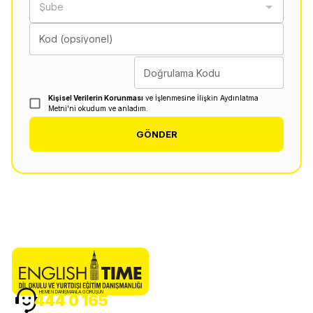
Şube
Kod (opsiyonel)
Doğrulama Kodu
Kişisel Verilerin Korunması
ve İşlenmesine İlişkin Aydınlatma
Metni'ni okudum ve anladım.
GÖNDER
HEMEN DANIŞMANLA GÖRÜŞÜN
444 0 165