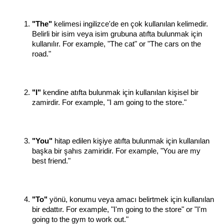
"The" 
kelimesi ingilizce'de en çok kullanılan kelimedir. 
Belirli bir isim veya isim grubuna atıfta bulunmak için 
kullanılır. For example, "The cat" or "The cars on the 
road."
"I" 
kendine atıfta bulunmak için kullanılan kişisel bir 
zamirdir. For example, "I am going to the store."
"You"
 hitap edilen kişiye atıfta bulunmak için kullanılan 
başka bir şahıs zamiridir. For example, "You are my 
best friend." 
"To"
 yönü, konumu veya amacı belirtmek için kullanılan 
bir edattır. For example, "I'm going to the store" or "I'm 
going to the gym to work out."