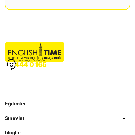
HEMEN DANIŞMANLA GÖRÜŞÜN
444 0 165
Eğitimler
+
Sınavlar
+
bloglar
+