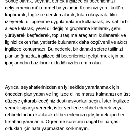
Sonuç olarak, seyahat etmek İngilizce dil becerilerinizi 
geliştirmenin mükemmel bir yoludur. Kendinizi yerel kültüre 
kaptırarak, İngilizce dersleri alarak, kitap okuyarak, film 
izleyerek, dil öğrenme uygulamalarını kullanarak, ev sahibi bir 
ailede kalarak, yerel dil değişim gruplarına katılarak, şehri 
yürüyerek keşfederek, toplu taşıma araçlarını kullanarak ve 
ilginizi çeken faaliyetlerde bulunarak daha özgüvenli ve akıcı 
ingilizce konuşmacı. Bu nedenle, bir dahaki sefere tatilinizi 
planladığınızda, ingilizce dil becerilerinizi geliştirmek için bu 
ipuçlarından bazılarını eklediğinizden emin olun.
Ayrıca, seyahatlerinizden en iyi şekilde yararlanmak için 
önceden plan yapın ve İngilizce diline maruz kalmanızı en üst 
düzeye çıkarabileceğiniz destinasyonları seçin. İster İngilizce 
yemek siparişi vererek, ister yerlilerle sohbet ederek veya 
rehberli turlara katılarak dil becerilerinizi geliştirmek için her 
fırsattan yararlanın. Öğrenme sürecinin doğal bir parçası 
oldukları için hata yapmaktan korkmayın.