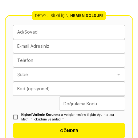
DETAYLI BILGI İÇIN
,
HEMEN DOLDUR!
Ad/Soyad
E-mail Adresiniz
Telefon
Şube
Kod (opsiyonel)
Doğrulama Kodu
Kişisel Verilerin Korunması
ve İşlenmesine İlişkin Aydınlatma
Metni'ni okudum ve anladım.
GÖNDER