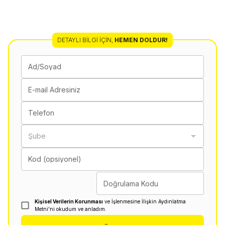
DETAYLI BILGI İÇIN
,
HEMEN DOLDUR!
Ad/Soyad
E-mail Adresiniz
Telefon
Şube
Kod (opsiyonel)
Doğrulama Kodu
Kişisel Verilerin Korunması
ve İşlenmesine İlişkin Aydınlatma
Metni'ni okudum ve anladım.