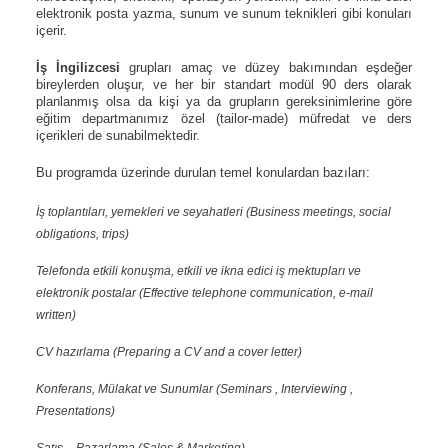
elektronik posta yazma, sunum ve sunum teknikleri gibi konuları
içerir.
İş İngilizcesi
grupları amaç ve düzey bakımından eşdeğer
bireylerden oluşur, ve her bir standart modül 90 ders olarak
planlanmış olsa da kişi ya da grupların gereksinimlerine göre
eğitim departmanımız özel (tailor-made) müfredat ve ders
içerikleri de sunabilmektedir.
Bu programda üzerinde durulan temel konulardan bazıları:
İş toplantıları, yemekleri ve seyahatleri (Business meetings, social
obligations, trips)
Telefonda etkili konuşma, etkili ve ikna edici iş mektupları ve
elektronik postalar (Effective telephone communication, e-mail
written)
CV hazırlama (Preparing a CV and a cover letter)
Konferans, Mülakat ve Sunumlar (Seminars , Interviewing ,
Presentations)
Satış – Pazarlama (Sales & Marketing)