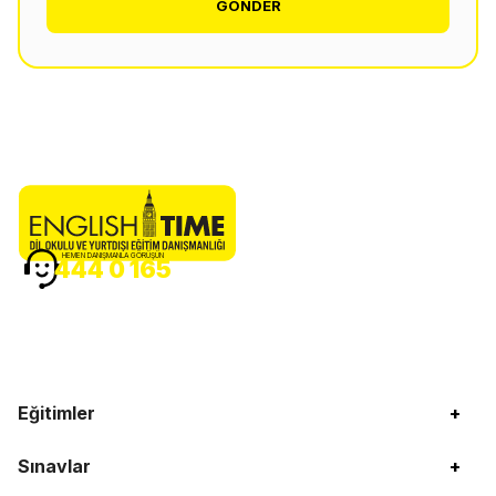
GÖNDER
HEMEN DANIŞMANLA GÖRÜŞÜN
444 0 165
Eğitimler
+
Sınavlar
+