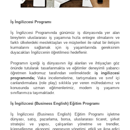
İş İngilizcesi Programı
İş İngilizcesi Programında
günümüz iş dünyasında yer alan
bireylerin uluslararası iş yaşamına hızla entegre olmalarını ve
farklı ülkelerdeki meslektaşları ve müşterileri ile rahat bir iletişim
kurmalarını sağlamak için iş yaşamlarında gereksinim
duyacakları İngilizcenin öğretilmesi hedeflenir.
Programın içeriği iş dünyasının ilgi alanları ve ihtiyaçları göz
önünde tutularak tasarlanmakta ve eğitimler deneyimli yabancı
öğretmen kadromuz tarafından verilmektedir.
iş ingilizcesi
programında;
Vaka incelemelerine, tartışmalara ve sınıf içi
canlandırmalara (role play) sıklıkla yer veren müfredatımız ve
konusunda uzman eğitmenlerimiz, modern iş yaşamını
sınıflarımıza taşımaktadır.
İş İngilizcesi
(Business English) Eğitim Programı
İş İngilizcesi (Business English) Eğitim Programı işletme
dünyası, satış, pazarlama, borsa, uluslararası ticaret, şirket
stratejisi ve yapısı, çalışanları yönetme ve trendler,
küreselleşme, ekonomi, operasyon yönetimi, etkili ve ikna edici