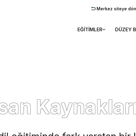
Merkez siteye dö
EĞITIMLER
DÜZEY B
nsan Kaynaklar