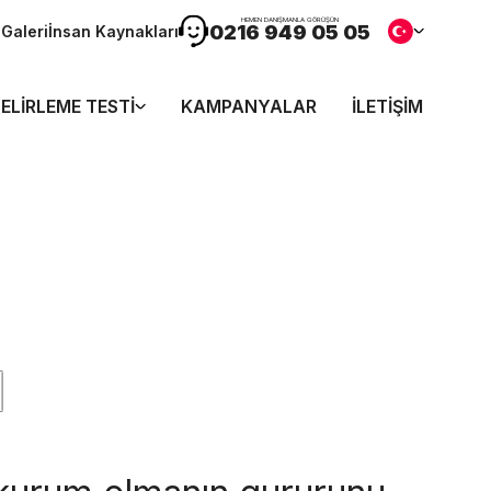
HEMEN DANIŞMANLA GÖRÜŞÜN
0216 949 05 05
n
Galeri
İnsan Kaynakları
ELIRLEME TESTI
KAMPANYALAR
İLETIŞIM
ı