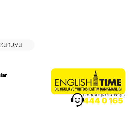
N KURUMU
lar
HEMEN DANIŞMANLA GÖRÜŞÜN
444 0 165