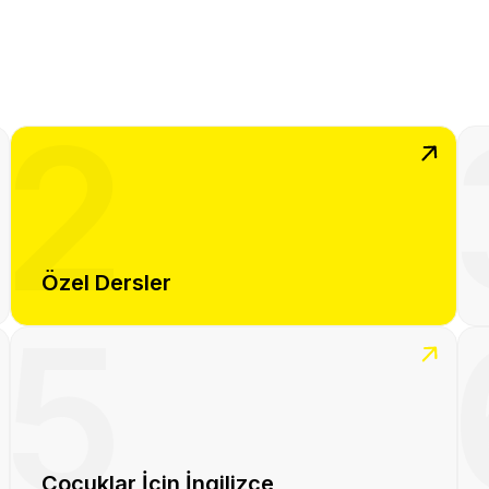
2
Özel Dersler
5
Çocuklar İçin İngilizce