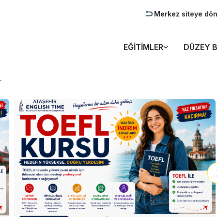
Merkez siteye dö
EĞITIMLER
DÜZEY B
r