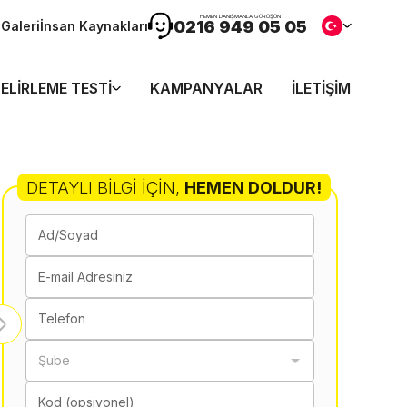
HEMEN DANIŞMANLA GÖRÜŞÜN
0216 949 05 05
n
Galeri
İnsan Kaynakları
ELIRLEME TESTI
KAMPANYALAR
İLETIŞIM
DETAYLI BILGI İÇIN
,
HEMEN DOLDUR!
Ad/Soyad
E-mail Adresiniz
Telefon
Şube
Kod (opsiyonel)