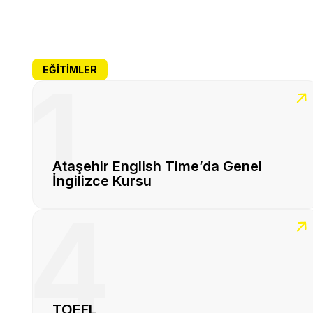
EĞITIMLER
1
Ataşehir English Time’da Genel
İngilizce Kursu
4
TOEFL