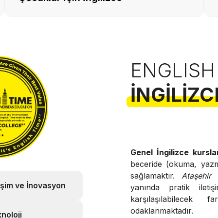
ENGLISH
İNGILIZC
Genel İngilizce kursla
beceride (okuma, yazma
sağlamaktır.
Ataşehir 
işim ve İnovasyon
yanında pratik ileti
karşılaşılabilecek 
odaklanmaktadır.
noloji