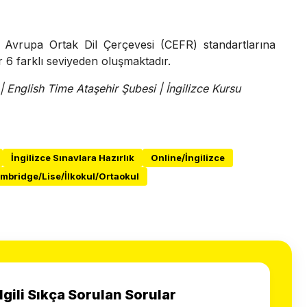
, Avrupa Ortak Dil Çerçevesi (CEFR) standartlarına
 6 farklı seviyeden oluşmaktadır.
 | English Time Ataşehir Şubesi | İngilizce Kursu
İngilizce Sınavlara Hazırlık
Online/İngilizce
mbridge/Lise/İlkokul/Ortaokul
İlgili Sıkça Sorulan Sorular