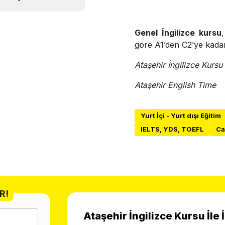
Genel İngilizce kursu
göre A1’den C2’ye kadar
Ataşehir İngilizce Kursu
Ataşehir English Time
Yurt İçi - Yurt dışı Eğitim
IELTS, YDS, TOEFL
Ca
R!
Ataşehir İngilizce Kursu İle 