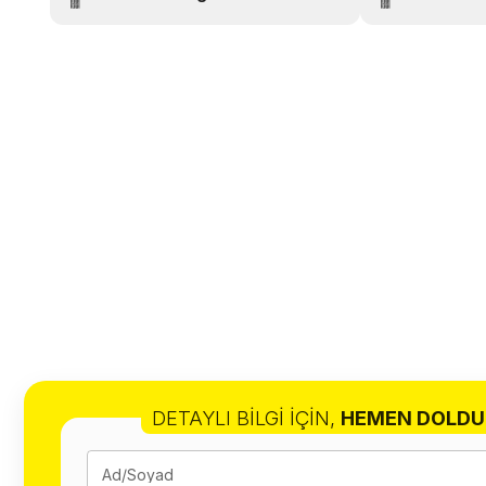
DETAYLI BILGI İÇIN
,
HEMEN DOLDU
Ad/Soyad