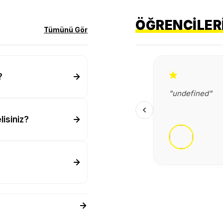
ÖĞRENCILERI
Tümünü Gör
?
"undefined"
lisiniz?