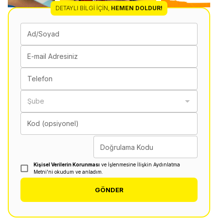
DETAYLI BILGI İÇIN
,
HEMEN DOLDUR!
Ad/Soyad
E-mail Adresiniz
Telefon
Şube
Kod (opsiyonel)
Doğrulama Kodu
Kişisel Verilerin Korunması
ve İşlenmesine İlişkin Aydınlatma
Metni'ni okudum ve anladım.
GÖNDER