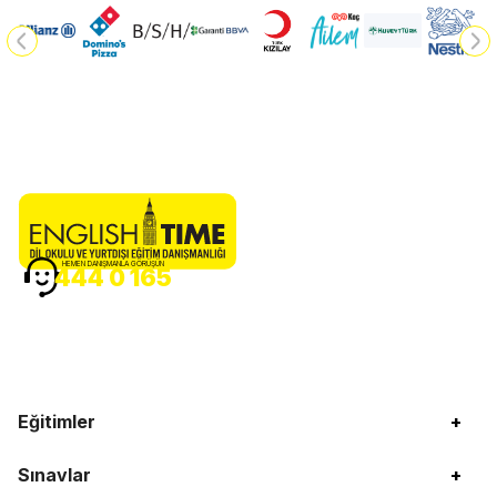
HEMEN DANIŞMANLA GÖRÜŞÜN
444 0 165
Eğitimler
+
Sınavlar
+