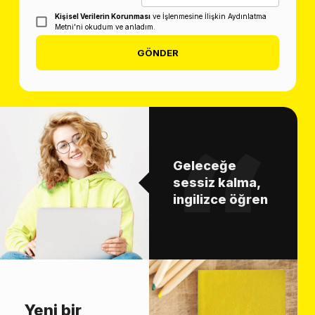
Kişisel Verilerin Korunması
ve İşlenmesine İlişkin Aydınlatma
Metni'ni okudum ve anladım.
GÖNDER
Geleceğe
sessiz kalma,
ingilizce öğren
Yeni bir