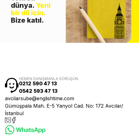
dünya.
Yeni
bir dil için.
Bize katıl.
HEMEN DANIŞMANLA GÖRÜŞÜN
0212 590 47 13
0542 593 47 13
avcilarsube@englishtime.com
Gümüşpala Mah. E-5 Yanyol Cad. No: 172 Avcılar/
İstanbul