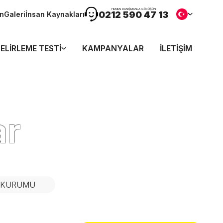
HEMEN DANIŞMANLA GÖRÜŞÜN
0212 590 47 13
ön
Galeri
İnsan Kaynakları
ELIRLEME TESTI
KAMPANYALAR
İLETIŞIM
ar
N KURUMU