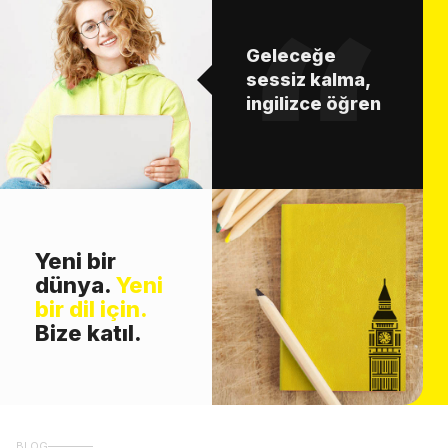
Geleceğe
sessiz kalma,
ingilizce öğren
Yeni bir
dünya.
Yeni
bir dil için.
Bize katıl.
BLOG