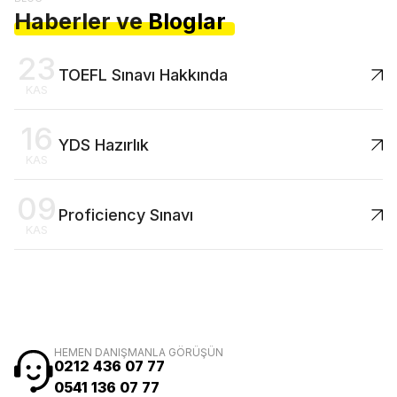
Haberler ve
Bloglar
23
TOEFL Sınavı Hakkında
KAS
16
YDS Hazırlık
KAS
09
Proficiency Sınavı
KAS
HEMEN DANIŞMANLA GÖRÜŞÜN
0212 436 07 77
0541 136 07 77