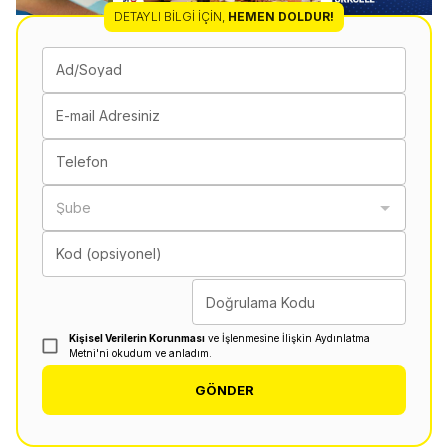
DETAYLI BILGI İÇIN
,
HEMEN DOLDUR!
Ad/Soyad
E-mail Adresiniz
Telefon
Şube
Kod (opsiyonel)
Doğrulama Kodu
Kişisel Verilerin Korunması
ve İşlenmesine İlişkin Aydınlatma
Metni'ni okudum ve anladım.
GÖNDER