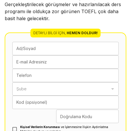
Gerçekleştirilecek görüşmeler ve hazırlanılacak ders
programı ile oldukça zor görünen TOEFL çok daha
basit hale gelecektir.
DETAYLI BILGI İÇIN
,
HEMEN DOLDUR!
Ad/Soyad
E-mail Adresiniz
Telefon
Şube
Kod (opsiyonel)
Doğrulama Kodu
Kişisel Verilerin Korunması
ve İşlenmesine İlişkin Aydınlatma