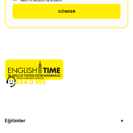
Metni'ni okudum ve anladım.
GÖNDER
HEMEN DANIŞMANLA GÖRÜŞÜN
444 0 165
Eğitimler
+