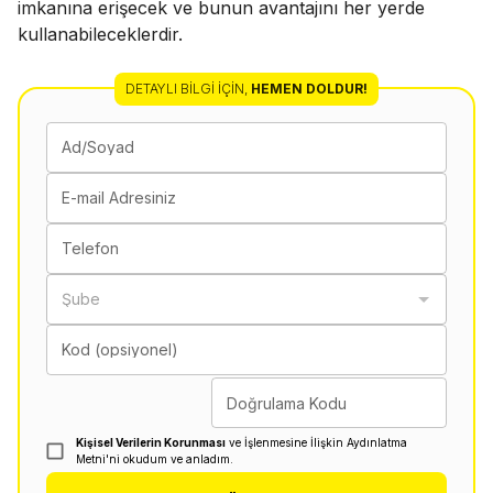
imkanına erişecek ve bunun avantajını her yerde
kullanabileceklerdir.
DETAYLI BILGI İÇIN
,
HEMEN DOLDUR!
Ad/Soyad
E-mail Adresiniz
Telefon
Şube
Kod (opsiyonel)
Doğrulama Kodu
Kişisel Verilerin Korunması
ve İşlenmesine İlişkin Aydınlatma
Metni'ni okudum ve anladım.