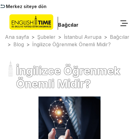
Merkez siteye dön
Bağcılar
Ana sayfa
>
Şubeler
>
İstanbul Avrupa
>
Bağcılar
>
Blog
>
İngilizce Öğrenmek Önemli Midir?
İngilizce Öğrenmek
Önemli Midir?