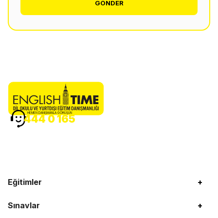
GÖNDER
HEMEN DANIŞMANLA GÖRÜŞÜN
444 0 165
Eğitimler
+
Sınavlar
+