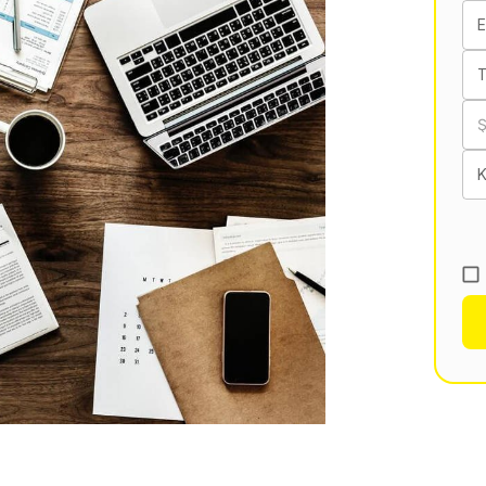
E
T
K