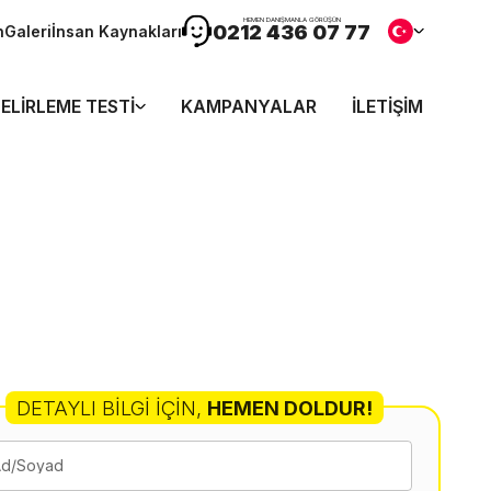
HEMEN DANIŞMANLA GÖRÜŞÜN
0212 436 07 77
n
Galeri
İnsan Kaynakları
ELIRLEME TESTI
KAMPANYALAR
İLETIŞIM
DETAYLI BILGI İÇIN
,
HEMEN DOLDUR!
Ad/Soyad