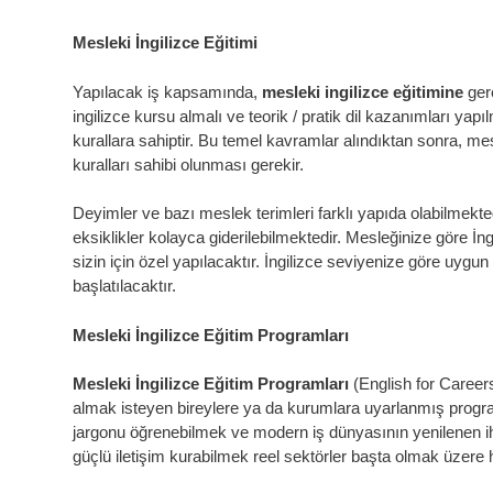
Mesleki İngilizce Eğitimi
Yapılacak iş kapsamında,
mesleki ingilizce eğitimine
gere
ingilizce kursu almalı ve teorik / pratik dil kazanımları yapıl
kurallara sahiptir. Bu temel kavramlar alındıktan sonra, me
kuralları sahibi olunması gerekir.
Deyimler ve bazı meslek terimleri farklı yapıda olabilmekted
eksiklikler kolayca giderilebilmektedir. Mesleğinize göre İn
sizin için özel yapılacaktır. İngilizce seviyenize göre uygun
başlatılacaktır.
Mesleki İngilizce Eğitim Programları
Mesleki İngilizce Eğitim Programları
(English for Career
almak isteyen bireylere ya da kurumlara uyarlanmış progr
jargonu öğrenebilmek ve modern iş dünyasının yenilenen ih
güçlü iletişim kurabilmek reel sektörler başta olmak üzere h