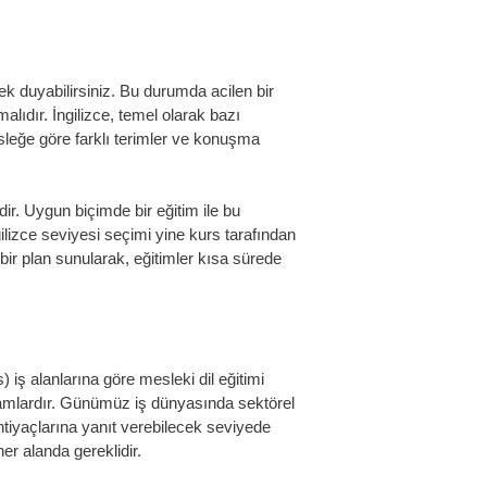
k duyabilirsiniz. Bu durumda acilen bir
malıdır. İngilizce, temel olarak bazı
sleğe göre farklı terimler ve konuşma
ir. Uygun biçimde bir eğitim ile bu
gilizce seviyesi seçimi yine kurs tarafından
 bir plan sunularak, eğitimler kısa sürede
s)
iş alanlarına göre mesleki dil eğitimi
amlardır. Günümüz iş dünyasında sektörel
tiyaçlarına yanıt verebilecek seviyede
er alanda gereklidir.