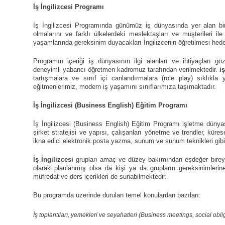
İş İngilizcesi Programı
İş İngilizcesi Programında
günümüz iş dünyasında yer alan bire
olmalarını ve farklı ülkelerdeki meslektaşları ve müşterileri ile
yaşamlarında gereksinim duyacakları İngilizcenin öğretilmesi hede
Programın içeriği iş dünyasının ilgi alanları ve ihtiyaçları g
deneyimli yabancı öğretmen kadromuz tarafından verilmektedir.
iş
tartışmalara ve sınıf içi canlandırmalara (role play) sıklık
eğitmenlerimiz, modern iş yaşamını sınıflarımıza taşımaktadır.
İş İngilizcesi
(Business English) Eğitim Programı
İş İngilizcesi (Business English) Eğitim Programı işletme dünyası
şirket stratejisi ve yapısı, çalışanları yönetme ve trendler, kür
ikna edici elektronik posta yazma, sunum ve sunum teknikleri gibi k
İş İngilizcesi
grupları amaç ve düzey bakımından eşdeğer bireyle
olarak planlanmış olsa da kişi ya da grupların gereksinimlerin
müfredat ve ders içerikleri de sunabilmektedir.
Bu programda üzerinde durulan temel konulardan bazıları:
İş toplantıları, yemekleri ve seyahatleri (Business meetings, social oblig