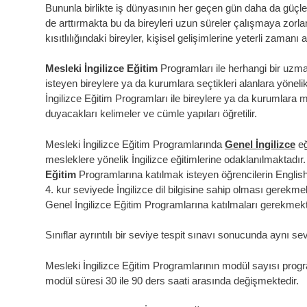
Bununla birlikte iş dünyasının her geçen gün daha da güçleş
de arttırmakta bu da bireyleri uzun süreler çalışmaya zorl
kısıtlılığındaki bireyler, kişisel gelişimlerine yeterli zaman
Mesleki İngilizce Eğitim
Programları
ile herhangi bir uzma
isteyen bireylere ya da kurumlara seçtikleri alanlara yöneli
İngilizce Eğitim Programları ile bireylere ya da kurumlara 
duyacakları kelimeler ve cümle yapıları öğretilir.
Mesleki İngilizce Eğitim Programlarında
Genel İngilizce
eğ
mesleklere yönelik İngilizce eğitimlerine odaklanılmaktadır
Eğitim
Programlarına
katılmak isteyen öğrencilerin Englis
4. kur seviyede İngilizce dil bilgisine sahip olması gerekmek
Genel İngilizce Eğitim Programlarına katılmaları gerekmekt
Sınıflar ayrıntılı bir seviye tespit sınavı sonucunda aynı se
Mesleki İngilizce Eğitim Programlarının modül sayısı progra
modül süresi 30 ile 90 ders saati arasında değişmektedir.