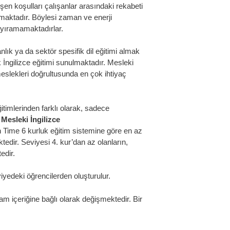
en koşulları çalışanlar arasındaki rekabeti
amaktadır. Böylesi zaman ve enerji
ı ayıramamaktadırlar.
nlık ya da sektör spesifik dil eğitimi almak
k İngilizce eğitimi sunulmaktadır. Mesleki
meslekleri doğrultusunda en çok ihtiyaç
itimlerinden farklı olarak, sadece
.
Mesleki İngilizce
h Time 6 kurluk eğitim sistemine göre en az
tedir. Seviyesi 4. kur’dan az olanların,
edir.
viyedeki öğrencilerden oluşturulur.
m içeriğine bağlı olarak değişmektedir. Bir