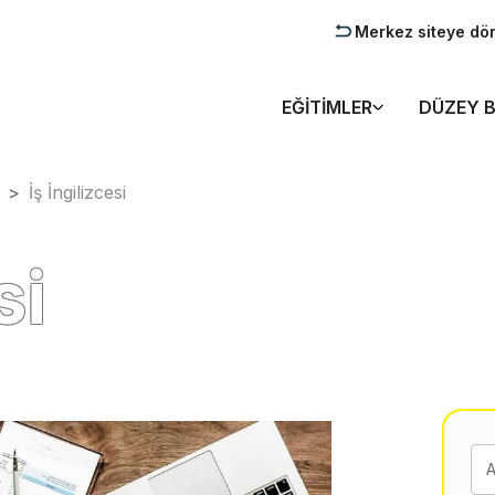
Merkez siteye dö
EĞITIMLER
DÜZEY B
>
İş İngilizcesi
si