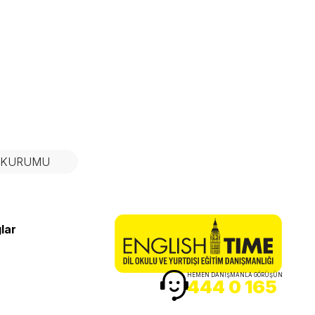
N KURUMU
lar
HEMEN DANIŞMANLA GÖRÜŞÜN
444 0 165