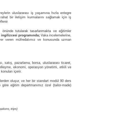
ylerin uluslararası iş yaşamına hızla entegre
 rahat bir iletişim kurmalarını sağlamak için iş
flenir.
öz önünde tutularak tasarlanmakta ve eğitimler
 ingilizcesi programında;
Vaka incelemelerine,
la yer veren müfredatımız ve konusunda uzman
, satış, pazarlama, borsa, uluslararası ticaret,
eselleşme, ekonomi, operasyon yönetimi, etkili ve
onuları içerir.
rden oluşur, ve her bir standart modül 90 ders
e göre eğitim departmanımız özel (tailor-made)
ations, trips)