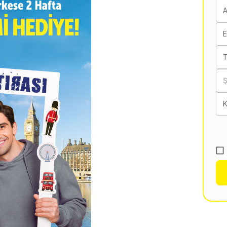
E
T
K