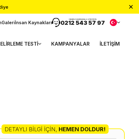
diye
HEMEN DANIŞMANLA GÖRÜŞÜN
0212 543 57 97
n
Galeri
İnsan Kaynakları
ELIRLEME TESTI
KAMPANYALAR
İLETIŞIM
DETAYLI BILGI İÇIN
,
HEMEN DOLDUR!