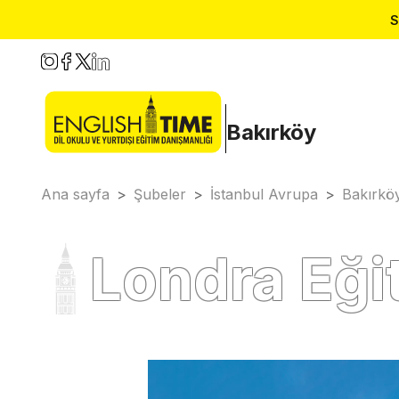
S
Bakırköy
Ana sayfa
>
Şubeler
>
İstanbul Avrupa
>
Bakırkö
Londra Eği