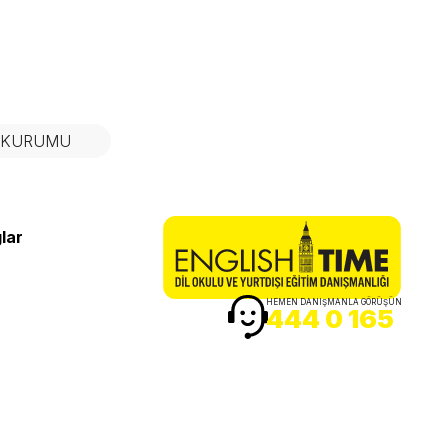
N KURUMU
lar
HEMEN DANIŞMANLA GÖRÜŞÜN
444 0 165