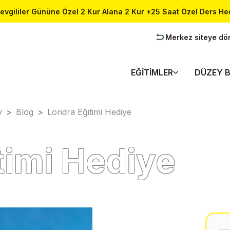
evgililer Gününe Özel 2 Kur Alana 2 Kur +25 Saat Özel Ders He
Merkez siteye dö
EĞITIMLER
DÜZEY B
y
>
Blog
>
Londra Eğitimi Hediye
timi Hediye