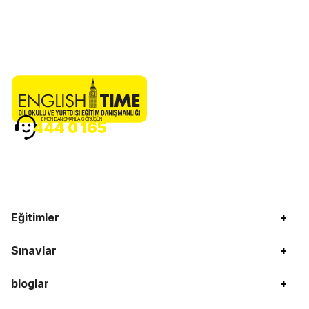
HEMEN DANIŞMANLA GÖRÜŞÜN
444 0 165
Eğitimler
+
Sınavlar
+
bloglar
+