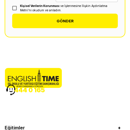
Kişisel Verilerin Korunması
ve İşlenmesine İlişkin Aydınlatma
Metni'ni okudum ve anladım.
GÖNDER
HEMEN DANIŞMANLA GÖRÜŞÜN
444 0 165
Eğitimler
+