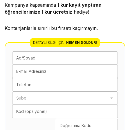
Kampanya kapsamında
1 kur kayıt yaptıran
öğrencilerimize 1 kur ücretsiz
hediye!
Kontenjanlarla sınırlı bu fırsatı kaçırmayın.
DETAYLI BILGI İÇIN
,
HEMEN DOLDUR!
Ad/Soyad
E-mail Adresiniz
Telefon
Şube
Kod (opsiyonel)
Doğrulama Kodu