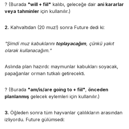
? (Burada
"will + fiil"
kalıbı, geleceğe dair
ani kararlar
veya tahminler
için kullanılır.)
2.
Kahvaltıdan (20 muz!) sonra Future dedi ki:
"Şimdi muz kabuklarını
toplayacağım
, çünkü yakıt
olarak kullanacağım."
Aslında plan hazırdı: maymunlar kabukları soyacak,
papağanlar orman tutkalı getirecekti.
? (Burada
"am/is/are going to + fiil"
,
önceden
planlanmış
gelecek eylemleri için kullanılır.)
3.
Öğleden sonra tüm hayvanlar çalılıkların arasından
izliyordu. Future gülümsedi: