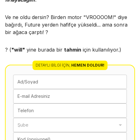
Ve ne oldu dersin? Birden motor "VROOOOM!" diye
bağırdı, Future yerden hafifçe yükseldi... ama sonra
bir ağaca çarptı! ?
? (
"will"
yine burada bir
tahmin
için kullanılıyor.)
DETAYLI BILGI İÇIN
,
HEMEN DOLDUR!
Ad/Soyad
E-mail Adresiniz
Telefon
Şube
Kod (opsiyonel)