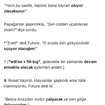
"Yarın bu saatte, hepiniz bana hayran
oluyor
olacaksınız
!"
Papağanlar şaşkınlıkla,
"Sen cidden uçabilecek
misin?"
diye sordu.
*"Evet!" dedi Future.
"O sırada ben gökyüzünde
uçuyor olacağım
!"
? (
"will be + fiil-ing"
, gelecekte bir zamanda
devam
etmekte olacak
eylemleri anlatır.)
4.
Roket hazırdı. Hayvanlar şaşkındı ama hâlâ
inanmıyordu. Future dedi ki:
"Bence birazdan motor
çalışacak
ve ben göğe
fırlayacağım
."