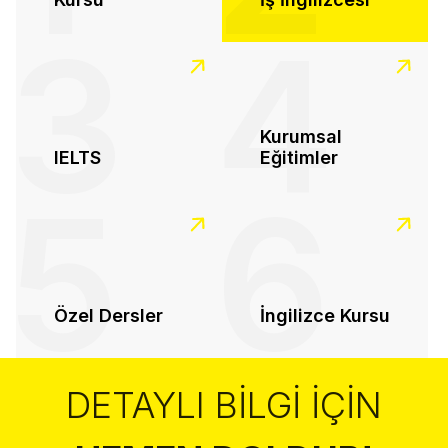
3
4
Kurumsal
IELTS
Eğitimler
5
6
Özel Dersler
İngilizce Kursu
DETAYLI BILGI İÇIN