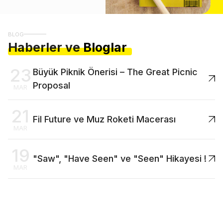
BLOG
Haberler ve
Bloglar
23
Büyük Piknik Önerisi – The Great Picnic
Proposal
MAR
21
Fil Future ve Muz Roketi Macerası
MAR
19
"Saw", "Have Seen" ve "Seen" Hikayesi !
MAR