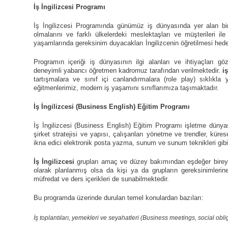
İş İngilizcesi Programı
İş İngilizcesi Programında
günümüz iş dünyasında yer alan bire
olmalarını ve farklı ülkelerdeki meslektaşları ve müşterileri ile
yaşamlarında gereksinim duyacakları İngilizcenin öğretilmesi hede
Programın içeriği iş dünyasının ilgi alanları ve ihtiyaçları g
deneyimli yabancı öğretmen kadromuz tarafından verilmektedir.
iş
tartışmalara ve sınıf içi canlandırmalara (role play) sıklık
eğitmenlerimiz, modern iş yaşamını sınıflarımıza taşımaktadır.
İş İngilizcesi
(Business English) Eğitim Programı
İş İngilizcesi (Business English) Eğitim Programı işletme dünyası
şirket stratejisi ve yapısı, çalışanları yönetme ve trendler, kür
ikna edici elektronik posta yazma, sunum ve sunum teknikleri gibi k
İş İngilizcesi
grupları amaç ve düzey bakımından eşdeğer bireyle
olarak planlanmış olsa da kişi ya da grupların gereksinimlerin
müfredat ve ders içerikleri de sunabilmektedir.
Bu programda üzerinde durulan temel konulardan bazıları:
İş toplantıları, yemekleri ve seyahatleri (Business meetings, social oblig