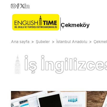
Çekmeköy
Ana sayfa
>
Şubeler
>
İstanbul Anadolu
>
Çekme
İş İngilizce