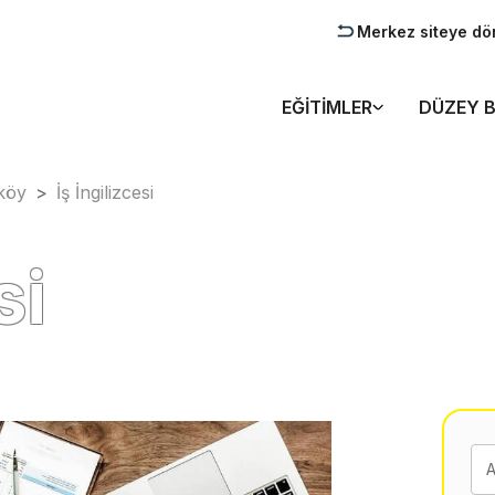
Merkez siteye dö
EĞITIMLER
DÜZEY B
köy
>
İş İngilizcesi
si