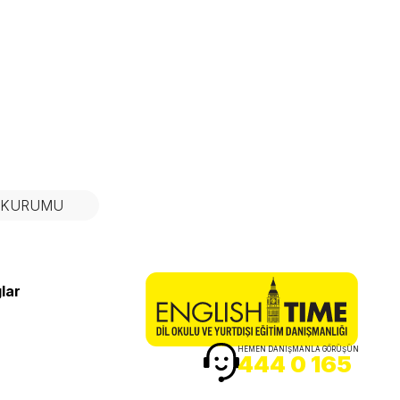
N KURUMU
lar
HEMEN DANIŞMANLA GÖRÜŞÜN
444 0 165