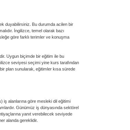
k duyabilirsiniz. Bu durumda acilen bir
malıdır. İngilizce, temel olarak bazı
sleğe göre farklı terimler ve konuşma
ir. Uygun biçimde bir eğitim ile bu
gilizce seviyesi seçimi yine kurs tarafından
 bir plan sunularak, eğitimler kısa sürede
s)
iş alanlarına göre mesleki dil eğitimi
amlardır. Günümüz iş dünyasında sektörel
tiyaçlarına yanıt verebilecek seviyede
er alanda gereklidir.