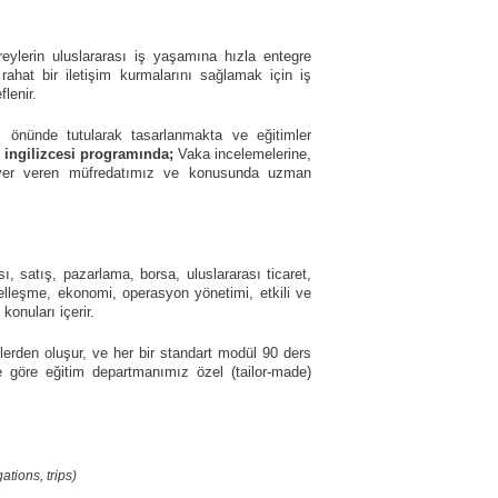
ylerin uluslararası iş yaşamına hızla entegre
 rahat bir iletişim kurmalarını sağlamak için iş
flenir.
öz önünde tutularak tasarlanmakta ve eğitimler
 ingilizcesi programında;
Vaka incelemelerine,
la yer veren müfredatımız ve konusunda uzman
, satış, pazarlama, borsa, uluslararası ticaret,
eselleşme, ekonomi, operasyon yönetimi, etkili ve
onuları içerir.
rden oluşur, ve her bir standart modül 90 ders
e göre eğitim departmanımız özel (tailor-made)
ations, trips)