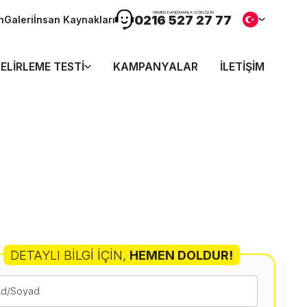
HEMEN DANIŞMANLA GÖRÜŞÜN
0216 527 27 77
n
Galeri
İnsan Kaynakları
ELIRLEME TESTI
KAMPANYALAR
İLETIŞIM
DETAYLI BILGI İÇIN
,
HEMEN DOLDUR!
Ad/Soyad