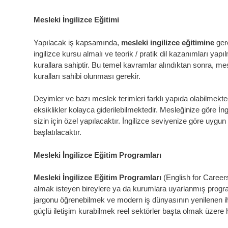
Mesleki İngilizce Eğitimi
Yapılacak iş kapsamında,
mesleki ingilizce eğitimine
gere
ingilizce kursu almalı ve teorik / pratik dil kazanımları yapıl
kurallara sahiptir. Bu temel kavramlar alındıktan sonra, me
kuralları sahibi olunması gerekir.
Deyimler ve bazı meslek terimleri farklı yapıda olabilmekted
eksiklikler kolayca giderilebilmektedir. Mesleğinize göre İn
sizin için özel yapılacaktır. İngilizce seviyenize göre uygun
başlatılacaktır.
Mesleki İngilizce Eğitim Programları
Mesleki İngilizce Eğitim Programları
(English for Career
almak isteyen bireylere ya da kurumlara uyarlanmış progr
jargonu öğrenebilmek ve modern iş dünyasının yenilenen ih
güçlü iletişim kurabilmek reel sektörler başta olmak üzere h