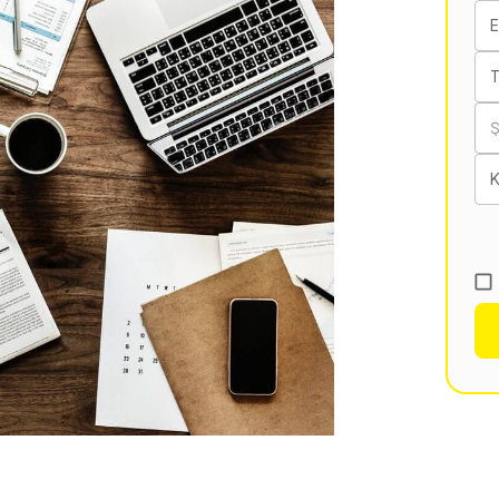
E
T
K