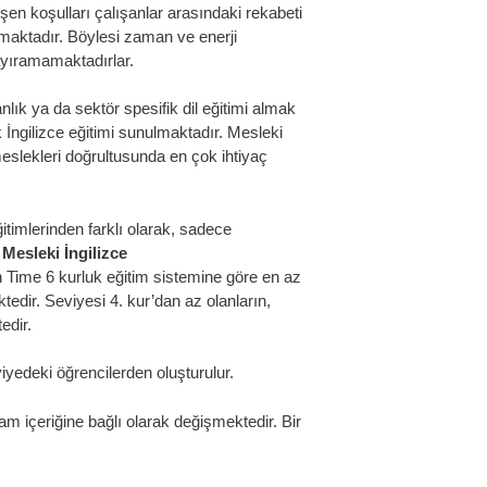
en koşulları çalışanlar arasındaki rekabeti
amaktadır. Böylesi zaman ve enerji
ı ayıramamaktadırlar.
nlık ya da sektör spesifik dil eğitimi almak
k İngilizce eğitimi sunulmaktadır. Mesleki
meslekleri doğrultusunda en çok ihtiyaç
itimlerinden farklı olarak, sadece
.
Mesleki İngilizce
h Time 6 kurluk eğitim sistemine göre en az
tedir. Seviyesi 4. kur’dan az olanların,
edir.
viyedeki öğrencilerden oluşturulur.
m içeriğine bağlı olarak değişmektedir. Bir