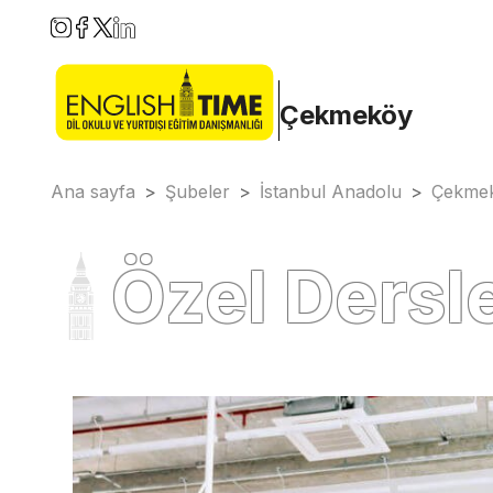
Çekmeköy
Ana sayfa
>
Şubeler
>
İstanbul Anadolu
>
Çekme
Özel Dersl