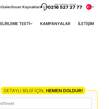
HEMEN DANIŞMANLA GÖRÜŞÜN
0216 527 27 77
n
Galeri
İnsan Kaynakları
ELIRLEME TESTI
KAMPANYALAR
İLETIŞIM
DETAYLI BILGI İÇIN
,
HEMEN DOLDUR!
Ad/Soyad