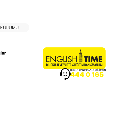
N KURUMU
lar
HEMEN DANIŞMANLA GÖRÜŞÜN
444 0 165