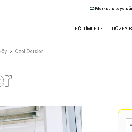
Merkez siteye dö
EĞITIMLER
DÜZEY B
köy
>
Özel Dersler
er