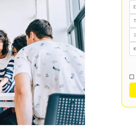
E
T
K