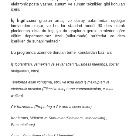
elektronik posta yazma, sunum ve sunum teknikleri gibi konuları
içerir.
İş İngilizcesi
grupları amaç ve düzey bakımından eşdeğer
bireylerden oluşur, ve her bir standart modül 90 ders olarak
planlanmış olsa da kişi ya da grupların gereksinimlerine göre
eğitim departmanımız özel (tailor-made) müfredat ve ders
içerikleri de sunabilmektedir.
Bu programda üzerinde durulan temel konulardan bazıları:
İş toplantıları, yemekleri ve seyahatleri (Business meetings, social
obligations, trips)
Telefonda etkili konuşma, etkili ve ikna edici iş mektupları ve
elektronik postalar (Effective telephone communication, e-mail
written)
CV hazırlama (Preparing a CV and a cover letter)
Konferans, Mülakat ve Sunumlar (Seminars , Interviewing ,
Presentations)
Satış – Pazarlama (Sales & Marketing)