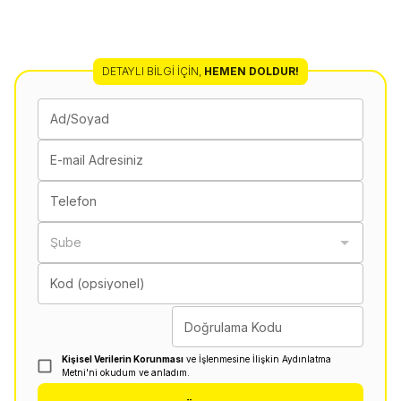
DETAYLI BILGI İÇIN
,
HEMEN DOLDUR!
Ad/Soyad
E-mail Adresiniz
Telefon
Şube
Kod (opsiyonel)
Doğrulama Kodu
Kişisel Verilerin Korunması
ve İşlenmesine İlişkin Aydınlatma
Metni'ni okudum ve anladım.