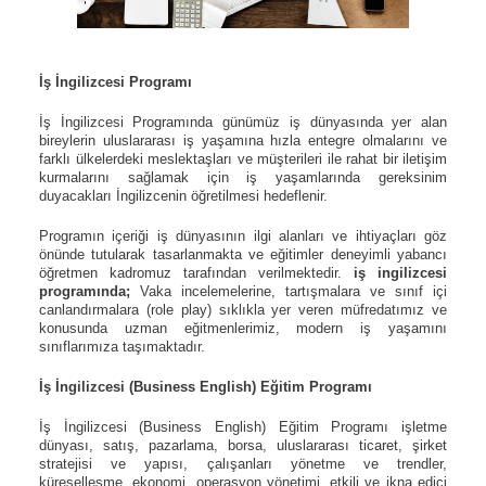
İş İngilizcesi Programı
İş İngilizcesi Programında
günümüz iş dünyasında yer alan
bireylerin uluslararası iş yaşamına hızla entegre olmalarını ve
farklı ülkelerdeki meslektaşları ve müşterileri ile rahat bir iletişim
kurmalarını sağlamak için iş yaşamlarında gereksinim
duyacakları İngilizcenin öğretilmesi hedeflenir.
Programın içeriği iş dünyasının ilgi alanları ve ihtiyaçları göz
önünde tutularak tasarlanmakta ve eğitimler deneyimli yabancı
öğretmen kadromuz tarafından verilmektedir.
iş ingilizcesi
programında;
Vaka incelemelerine, tartışmalara ve sınıf içi
canlandırmalara (role play) sıklıkla yer veren müfredatımız ve
konusunda uzman eğitmenlerimiz, modern iş yaşamını
sınıflarımıza taşımaktadır.
İş İngilizcesi
(Business English) Eğitim Programı
İş İngilizcesi (Business English) Eğitim Programı işletme
dünyası, satış, pazarlama, borsa, uluslararası ticaret, şirket
stratejisi ve yapısı, çalışanları yönetme ve trendler,
küreselleşme, ekonomi, operasyon yönetimi, etkili ve ikna edici