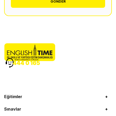
GÖNDER
HEMEN DANIŞMANLA GÖRÜŞÜN
444 0 165
Eğitimler
+
Sınavlar
+