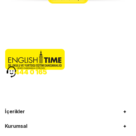
HEMEN DANIŞMANLA GÖRÜŞÜN
444 0 165
İçerikler
+
Kurumsal
+