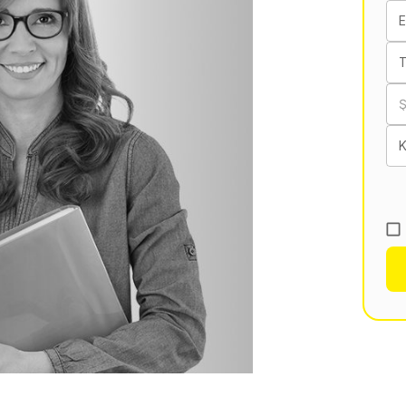
E
T
K