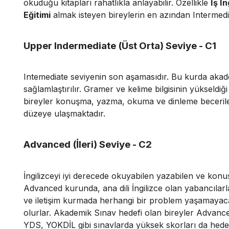
okuduğu kitapları rahatlıkla anlayabilir. Özellikle
İş İn
Eğitimi
almak isteyen bireylerin en azından Intermedi
Upper Indermediate (Üst Orta) Seviye - C1
Intemediate seviyenin son aşamasıdır. Bu kurda akadem
sağlamlaştırılır. Gramer ve kelime bilgisinin yükseldi
bireyler konuşma, yazma, okuma ve dinleme beceril
düzeye ulaşmaktadır.
Advanced (İleri) Seviye - C2
İngilizceyi iyi derecede okuyabilen yazabilen ve konu
Advanced kurunda, ana dili İngilizce olan yabancılarl
ve iletişim kurmada herhangi bir problem yaşamayacak
olurlar. Akademik Sınav hedefi olan bireyler Advan
YDS, YOKDİL gibi sınavlarda yüksek skorları da hedefl