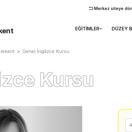
Merkez siteye dö
EĞITIMLER
DÜZEY B
kent
clekent
>
Genel İngilizce Kursu
lizce Kursu