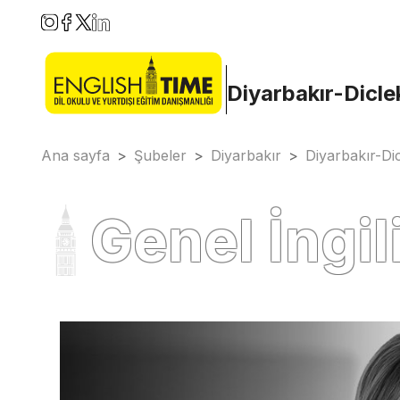
Diyarbakır-Dicle
Ana sayfa
>
Şubeler
>
Diyarbakır
>
Diyarbakır-Di
Genel İngi