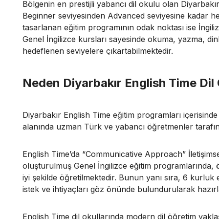
Bölgenin en prestijli yabancı dil okulu olan Diyarbakı
Beginner seviyesinden Advanced seviyesine kadar her
tasarlanan eğitim programının odak noktası ise İngiliz
Genel İngilizce kursları sayesinde okuma, yazma, di
hedeflenen seviyelere çıkartabilmektedir.
Neden Diyarbakır English Time Dil 
Diyarbakır English Time eğitim programları içerisinde y
alanında uzman Türk ve yabancı öğretmenler tarafın
English Time’da “Communicative Approach” İletişimsel
oluşturulmuş Genel İngilizce eğitim programlarında, öğr
iyi şekilde öğretilmektedir. Bunun yanı sıra, 6 kurluk
istek ve ihtiyaçları göz önünde bulundurularak hazır
English Time dil okullarında modern dil öğretim yakla