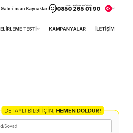
HEMEN DANIŞMANLA GÖRÜŞÜN
0850 265 01 90
n
Galeri
İnsan Kaynakları
ELIRLEME TESTI
KAMPANYALAR
İLETIŞIM
DETAYLI BILGI İÇIN
,
HEMEN DOLDUR!
Ad/Soyad