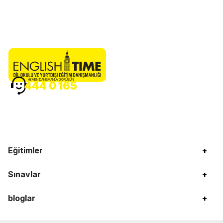
HEMEN DANIŞMANLA GÖRÜŞÜN
444 0 165
Eğitimler
+
Sınavlar
+
bloglar
+