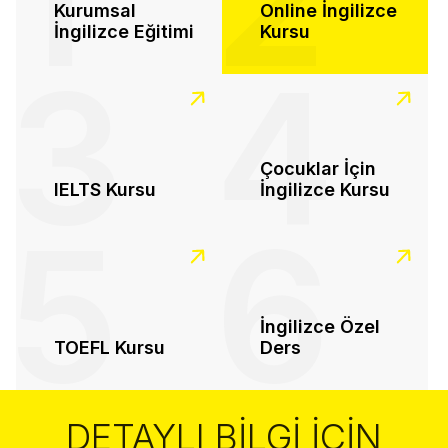
1
2
Kurumsal
Online İngilizce
İngilizce Eğitimi
Kursu
3
4
Çocuklar İçin
IELTS Kursu
İngilizce Kursu
5
6
İngilizce Özel
TOEFL Kursu
Ders
DETAYLI BILGI İÇIN