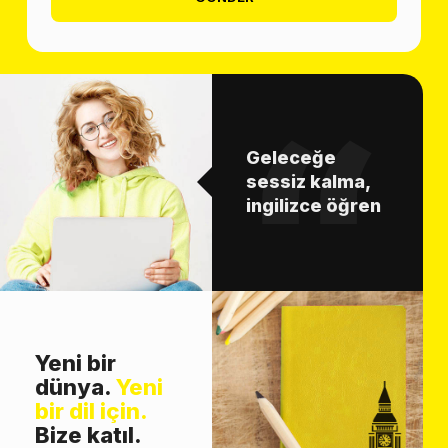
Geleceğe
sessiz kalma,
ingilizce öğren
Yeni bir
dünya.
Yeni
bir dil için.
Bize katıl.