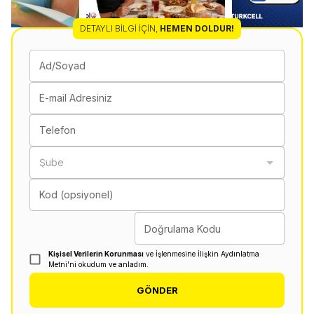
DETAYLI BILGI İÇIN
,
HEMEN DOLDUR!
Ad/Soyad
E-mail Adresiniz
Telefon
Şube
Kod (opsiyonel)
Doğrulama Kodu
Kişisel Verilerin Korunması
ve İşlenmesine İlişkin Aydınlatma
Metni'ni okudum ve anladım.
GÖNDER