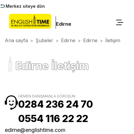
Merkez siteye dön
Edirne
Ana sayfa
Şubeler
Edirne
Edirne
İletişim
>
>
>
>
Edirne İletişim
HEMEN DANIŞMANLA GÖRÜŞÜN
0284 236 24 70
0554 116 22 22
edirne@englishtime.com