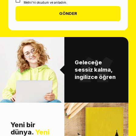
Metni'ni okudum ve anladım.
GÖNDER
Geleceğe
sessiz kalma,
ingilizce öğren
Yeni bir
dünya.
Yeni