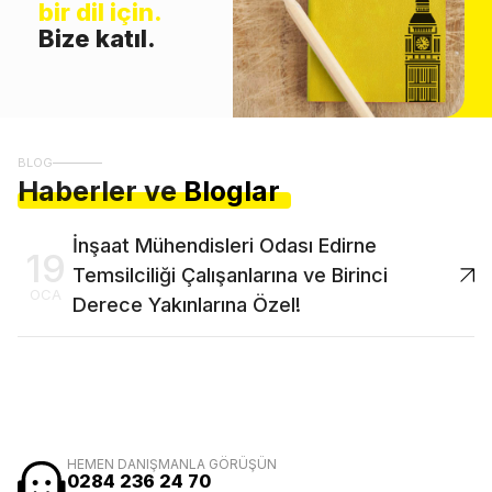
bir dil için.
Bize katıl.
BLOG
Haberler ve
Bloglar
İnşaat Mühendisleri Odası Edirne
19
Temsilciliği Çalışanlarına ve Birinci
OCA
Derece Yakınlarına Özel!
HEMEN DANIŞMANLA GÖRÜŞÜN
0284 236 24 70