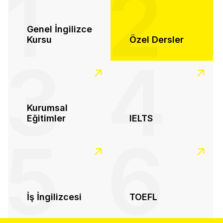
1
2
Genel İngilizce
Kursu
Özel Dersler
3
4
Kurumsal
Eğitimler
IELTS
5
6
İş İngilizcesi
TOEFL