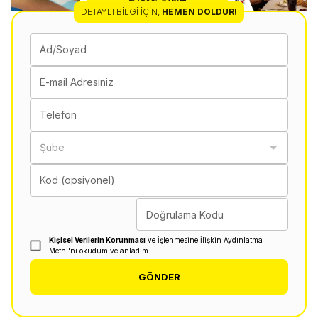
DETAYLI BILGI İÇIN
,
HEMEN DOLDUR!
Ad/Soyad
E-mail Adresiniz
Telefon
Şube
Kod (opsiyonel)
Doğrulama Kodu
Kişisel Verilerin Korunması
ve İşlenmesine İlişkin Aydınlatma
Metni'ni okudum ve anladım.
GÖNDER