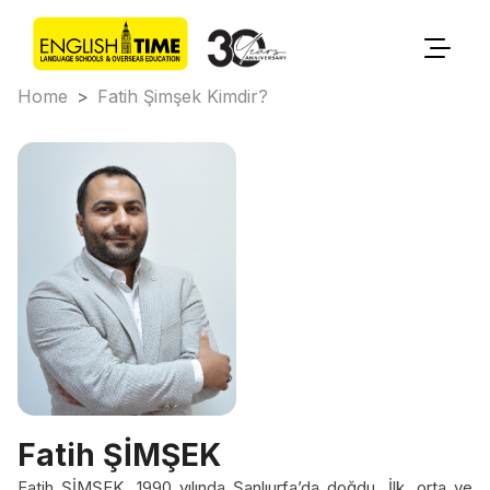
Home
>
Fatih Şimşek Kimdir?
Fatih ŞİMŞEK
Fatih ŞİMŞEK, 1990 yılında Şanlıurfa’da doğdu. İlk, orta ve