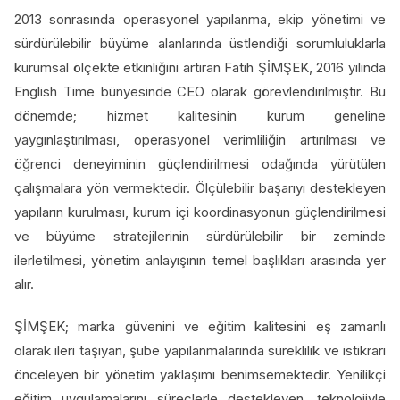
2013 sonrasında operasyonel yapılanma, ekip yönetimi ve
sürdürülebilir büyüme alanlarında üstlendiği sorumluluklarla
kurumsal ölçekte etkinliğini artıran Fatih ŞİMŞEK, 2016 yılında
English Time bünyesinde CEO olarak görevlendirilmiştir. Bu
dönemde; hizmet kalitesinin kurum geneline
yaygınlaştırılması, operasyonel verimliliğin artırılması ve
öğrenci deneyiminin güçlendirilmesi odağında yürütülen
çalışmalara yön vermektedir. Ölçülebilir başarıyı destekleyen
yapıların kurulması, kurum içi koordinasyonun güçlendirilmesi
ve büyüme stratejilerinin sürdürülebilir bir zeminde
ilerletilmesi, yönetim anlayışının temel başlıkları arasında yer
alır.
ŞİMŞEK; marka güvenini ve eğitim kalitesini eş zamanlı
olarak ileri taşıyan, şube yapılanmalarında süreklilik ve istikrarı
önceleyen bir yönetim yaklaşımı benimsemektedir. Yenilikçi
eğitim uygulamalarını süreçlerle destekleyen, teknolojiyle