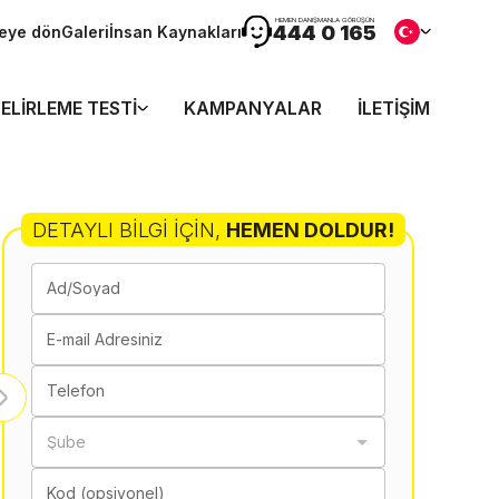
HEMEN DANIŞMANLA GÖRÜŞÜN
444 0 165
teye dön
Galeri
İnsan Kaynakları
ELIRLEME TESTI
KAMPANYALAR
İLETIŞIM
DETAYLI BILGI İÇIN
,
HEMEN DOLDUR!
Ad/Soyad
E-mail Adresiniz
Telefon
Şube
Kod (opsiyonel)