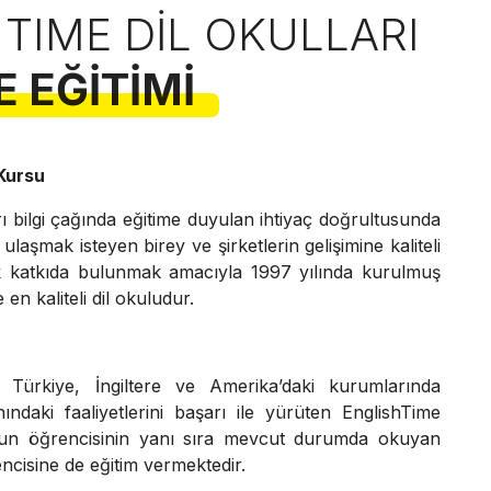
 TIME DIL OKULLARI
E EĞITIMI
 Kursu
rı bilgi çağında eğitime duyulan ihtiyaç doğrultusunda
ulaşmak isteyen birey ve şirketlerin gelişimine kaliteli
rek katkıda bulunmak amacıyla 1997 yılında kurulmuş
en kaliteli dil okuludur.
n Türkiye, İngiltere ve Amerika’daki kurumlarında
anındaki faaliyetlerini başarı ile yürüten EnglishTime
un öğrencisinin yanı sıra mevcut durumda okuyan
ncisine de eğitim vermektedir.