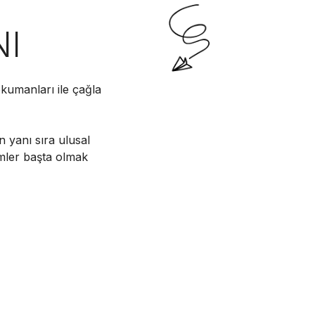
NI
kumanları ile çağla
n yanı sıra ulusal
imler başta olmak