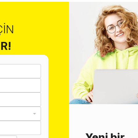
ÇIN
R!
Yeni bir