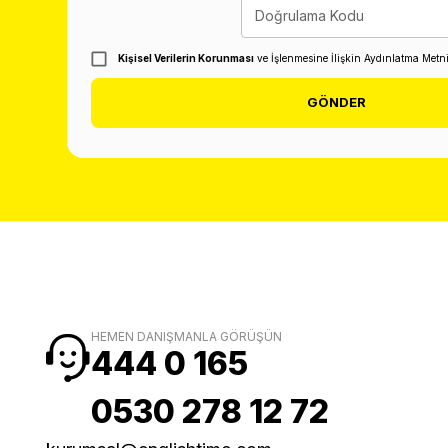
Doğrulama Kodu
Kişisel Verilerin Korunması
ve İşlenmesine İlişkin Aydınlatma Metn
GÖNDER
HEMEN DANIŞMANLA GÖRÜŞÜN
444 0 165
0530 278 12 72