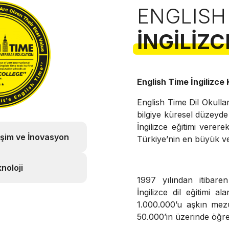
ENGLISH
İNGILIZC
English Time İngilizce
English Time Dil Okulla
bilgiye küresel düzeyde 
İngilizce eğitimi vere
işim ve İnovasyon
Türkiye’nin en büyük ve 
noloji
1997 yılından itibare
İngilizce dil eğitimi al
1.000.000’u aşkın mez
50.000’in üzerinde öğre