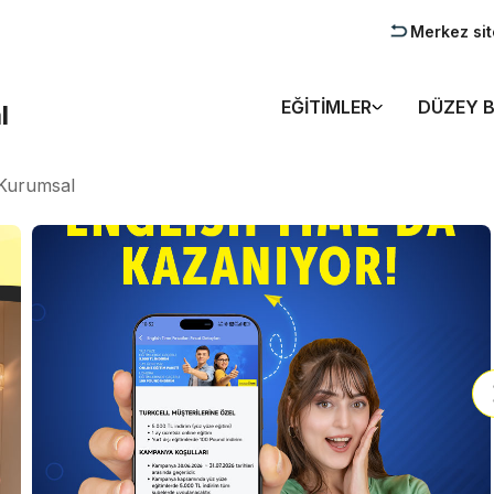
Merkez si
EĞITIMLER
DÜZEY B
l
Kurumsal