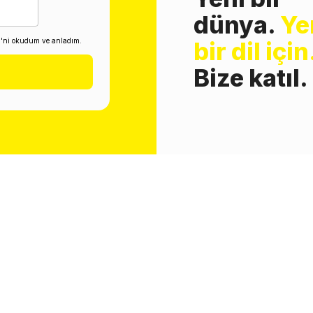
dünya.
Ye
i'ni okudum ve anladım.
bir dil için
Bize katıl.