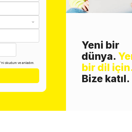
Yeni bir
dünya.
Ye
i'ni okudum ve anladım.
bir dil için
Bize katıl.