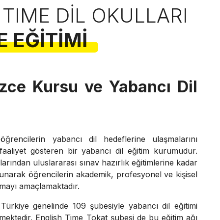
 TIME DIL OKULLARI
E EĞITIMI
izce Kursu ve Yabancı Dil
ğrencilerin yabancı dil hedeflerine ulaşmalarını
aaliyet gösteren bir yabancı dil eğitim kurumudur.
arından uluslararası sınav hazırlık eğitimlerine kadar
 sunarak öğrencilerin akademik, profesyonel ve kişisel
lamayı amaçlamaktadır.
Türkiye genelinde 109 şubesiyle yabancı dil eğitimi
rmektedir. English Time Tokat şubesi de bu eğitim ağı