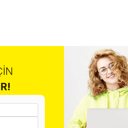
ÇIN
R!