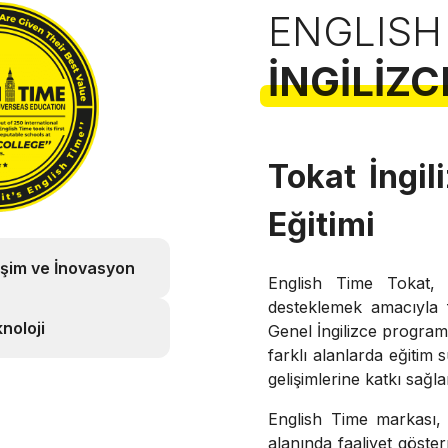
ENGLISH
İNGILIZC
Tokat İngil
Eğitimi
işim ve İnovasyon
English Time Tokat, ö
desteklemek amacıyla f
noloji
Genel İngilizce programl
farklı alanlarda eğitim
gelişimlerine katkı sağ
English Time markası, 
alanında faaliyet göste