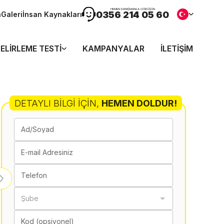
HEMEN DANIŞMANLA GÖRÜŞÜN
0356 214 05 60
n
Galeri
İnsan Kaynakları
ELIRLEME TESTI
KAMPANYALAR
İLETIŞIM
DETAYLI BILGI İÇIN
,
HEMEN DOLDUR!
Ad/Soyad
E-mail Adresiniz
Telefon
Şube
Kod (opsiyonel)