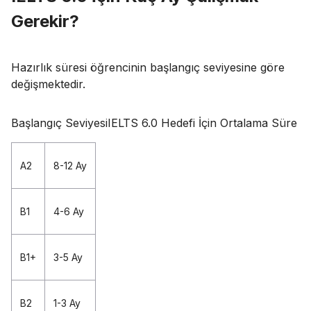
Gerekir?
Hazırlık süresi öğrencinin başlangıç seviyesine göre
değişmektedir.
Başlangıç SeviyesiIELTS 6.0 Hedefi İçin Ortalama Süre
A2
8-12 Ay
B1
4-6 Ay
B1+
3-5 Ay
B2
1-3 Ay