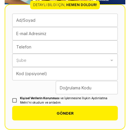
DETAYLI BILGI İÇIN
,
HEMEN DOLDUR!
Ad/Soyad
E-mail Adresiniz
Telefon
Şube
Kod (opsiyonel)
Doğrulama Kodu
Kişisel Verilerin Korunması
ve İşlenmesine İlişkin Aydınlatma
Metni'ni okudum ve anladım.
GÖNDER