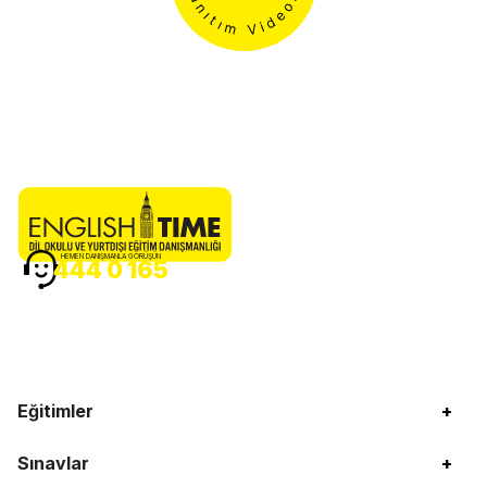
HEMEN DANIŞMANLA GÖRÜŞÜN
444 0 165
Eğitimler
+
Sınavlar
+