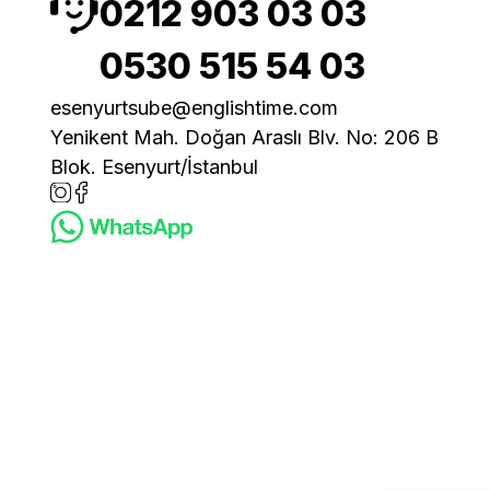
0212 903 03 03
0530 515 54 03
esenyurtsube@englishtime.com
Yenikent Mah. Doğan Araslı Blv. No: 206 B
Blok. Esenyurt/İstanbul