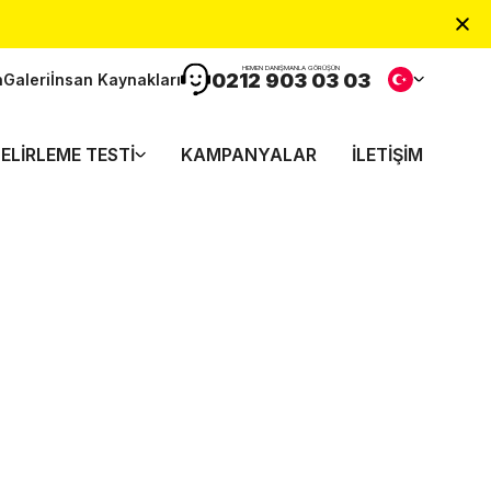
HEMEN DANIŞMANLA GÖRÜŞÜN
0212 903 03 03
n
Galeri
İnsan Kaynakları
ELIRLEME TESTI
KAMPANYALAR
İLETIŞIM