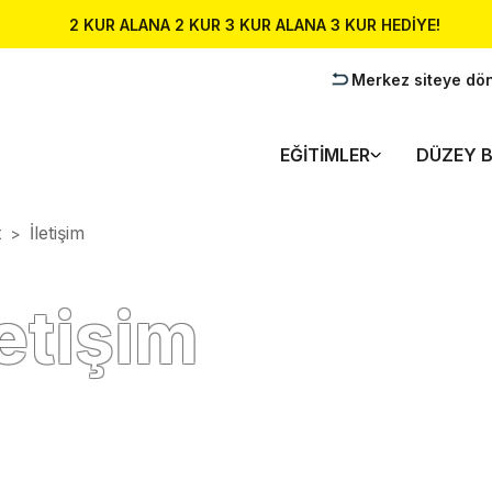
2 KUR ALANA 2 KUR 3 KUR ALANA 3 KUR HEDİYE!
Merkez siteye dö
EĞITIMLER
DÜZEY B
t
İletişim
>
etişim